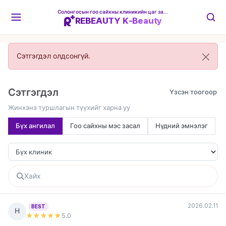
Солонгосын гоо сайхны клиникийн цаг захиалгын платформ
REBEAUTY K-Beauty
Сэтгэгдэл олдсонгүй.
Сэтгэгдэл
Жинхэнэ туршлагын түүхийг харна уу
Бүх ангилал
Гоо сайхны мэс засал
Нүдний эмнэлэг
2026.02.11
BEST
Н
★★★★★
5
.0