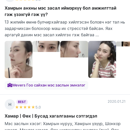
Хамрын анхны мэс засал иймэрхүү бол амжилттай
гэж үзэхгүй гэж үү?
13 жилийн өмнө булчирхайгаар хийлгэсэн боловч нэг тал нь
задарчихсан болохоор маш их стресстэй байсан. Яах
аргагүй дахин мэс засал хийлгэх гэж байгаа ...
Wevers Гоо сайхан мэс заслын эмнэлэг
2020.01.21
BEST
Н
★★★★★
5
.0
Хамар | Өөх | Бусад хагалгааны сэтгэгдэл
Мэс заслын хэсэг: Хамрын нуруу, Хамрын үзүүр, Шонхор
хамар, Махлаг хамар, Өөх шилжүүлэн суулгах (дух), Өөх