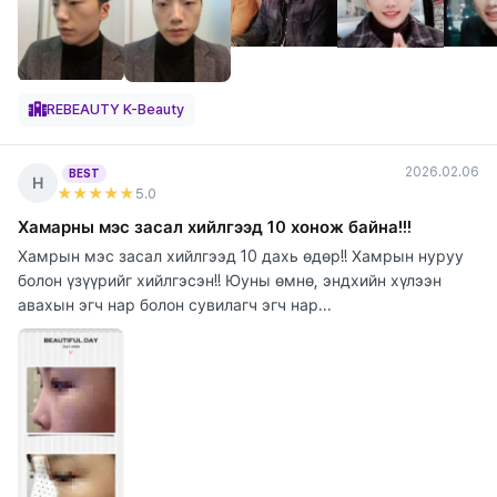
REBEAUTY K-Beauty
2026.02.06
BEST
Н
★★★★★
5
.0
Хамарны мэс засал хийлгээд 10 хонож байна!!!
Хамрын мэс засал хийлгээд 10 дахь өдөр!! Хамрын нуруу
болон үзүүрийг хийлгэсэн!! Юуны өмнө, эндхийн хүлээн
авахын эгч нар болон сувилагч эгч нар...