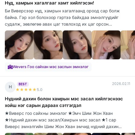
Нүд, хамрын хагалгааг хамт хийлгэсэн!
Би Виверсээр нүд, хамрын хагалгаанд ороод сар болж
байна. Гэр хол болохоор гэртээ байхдаа эмнэлгүүдийг
судалж, зөвлөгөө авах цаг товлоход их цаг орсон...
Wevers Гоо сайхан мэс заслын эмнэлэг
2026.02.11
BEST
Н
★★★★★
5
.0
Нүдний дахин болон хамрын мэс засал хийлгэснээс
хойш нэг сарын дараах сэтгэгдэл
★Виверс гоо сайхны эмнэлэг ★Эмч Шим Жон Хван
★Нүдний дахин мэс засал/Хамрын мэс засал ★1 сар
Виверс эмнэлгийн Шим Жон Хван эмчид нүдний дахин
болон х...