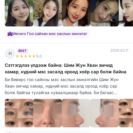
Wevers Гоо сайхан мэс заслын эмнэлэг
2026.02.11
BEST
Н
★★★★★
5
.0
Сэтгэгдлээ үлдээж байна: Шим Жун Хван эмчид
хамар, нүдний мэс засалд ороод хоёр сар болж байна
Би Виверс гоо сайхны мэс заслын эмнэлгийн Шим Жун
Хван эмчид хамар, нүдний мэс засалд ороод хоёр сар
болж байгаа тухайгаа хуваалцмаар байна. Би багаас...