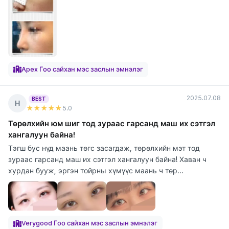
Apex Гоо сайхан мэс заслын эмнэлэг
2025.07.08
BEST
Н
★★★★★
5
.0
Төрөлхийн юм шиг тод зураас гарсанд маш их сэтгэл
хангалуун байна!
Тэгш бус нүд маань төгс засагдаж, төрөлхийн мэт тод
зураас гарсанд маш их сэтгэл хангалуун байна! Хаван ч
хурдан бууж, эргэн тойрны хүмүүс маань ч төр...
Verygood Гоо сайхан мэс заслын эмнэлэг