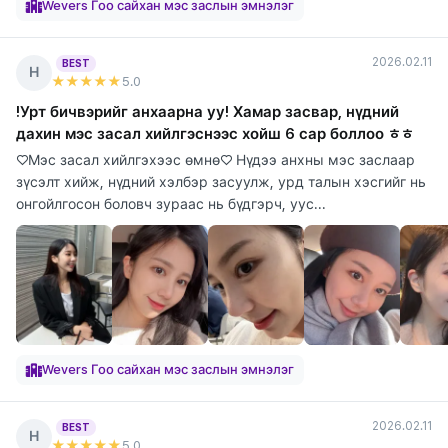
Wevers Гоо сайхан мэс заслын эмнэлэг
2026.02.11
BEST
Н
★★★★★
5
.0
!Урт бичвэрийг анхаарна уу! Хамар засвар, нүдний
дахин мэс засал хийлгэснээс хойш 6 сар боллоо ㅎㅎ
♡Мэс засал хийлгэхээс өмнө♡ Нүдээ анхны мэс заслаар
зүсэлт хийж, нүдний хэлбэр засуулж, урд талын хэсгийг нь
онгойлгосон боловч зураас нь бүдгэрч, уус...
Wevers Гоо сайхан мэс заслын эмнэлэг
2026.02.11
BEST
Н
★★★★★
5
.0