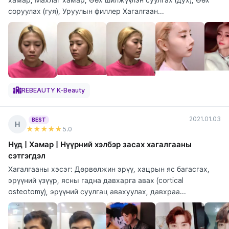
соруулах (гуя), Уруулын филлер Хагалгаан...
REBEAUTY K-Beauty
2021.01.03
BEST
Н
★★★★★
5
.0
Нүд | Хамар | Нүүрний хэлбэр засах хагалгааны
сэтгэгдэл
Хагалгааны хэсэг: Дөрвөлжин эрүү, хацрын яс багасгах,
эрүүний үзүүр, ясны гадна давхарга авах (cortical
osteotomy), эрүүний суулгац авахуулах, давхраа...