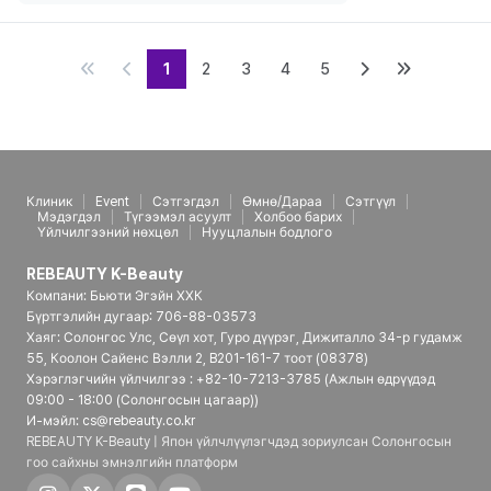
1
2
3
4
5
Клиник
Event
Сэтгэгдэл
Өмнө/Дараа
Сэтгүүл
Мэдэгдэл
Түгээмэл асуулт
Холбоо барих
Үйлчилгээний нөхцөл
Нууцлалын бодлого
REBEAUTY K-Beauty
Компани: Бьюти Эгэйн ХХК
Бүртгэлийн дугаар: 706-88-03573
Хаяг: Солонгос Улс, Сөүл хот, Гуро дүүрэг, Дижиталло 34-р гудамж
55, Коолон Сайенс Вэлли 2, B201-161-7 тоот (08378)
Хэрэглэгчийн үйлчилгээ : +82-10-7213-3785 (Ажлын өдрүүдэд
09:00 - 18:00 (Солонгосын цагаар))
И-мэйл: cs@rebeauty.co.kr
REBEAUTY K-Beauty | Япон үйлчлүүлэгчдэд зориулсан Солонгосын
гоо сайхны эмнэлгийн платформ