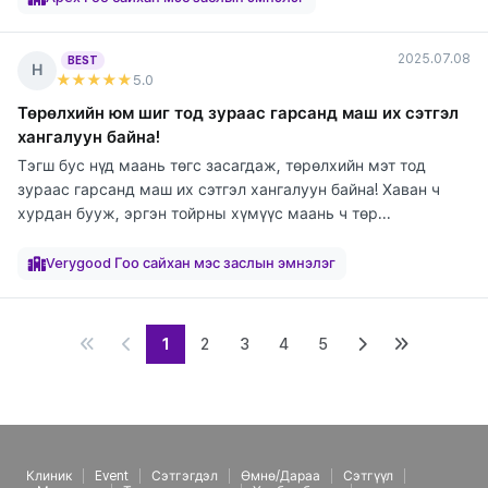
2025.07.08
BEST
Н
★★★★★
5
.0
Төрөлхийн юм шиг тод зураас гарсанд маш их сэтгэл
хангалуун байна!
Тэгш бус нүд маань төгс засагдаж, төрөлхийн мэт тод
зураас гарсанд маш их сэтгэл хангалуун байна! Хаван ч
хурдан бууж, эргэн тойрны хүмүүс маань ч төр...
элтгэж
элтгэж
элтгэж
байна
байна
байна
Verygood Гоо сайхан мэс заслын эмнэлэг
1
2
3
4
5
Клиник
Event
Сэтгэгдэл
Өмнө/Дараа
Сэтгүүл