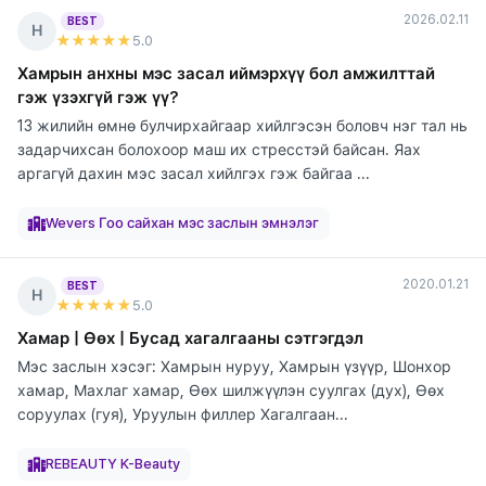
2026.02.11
BEST
Н
★★★★★
5
.0
Хамрын анхны мэс засал иймэрхүү бол амжилттай
гэж үзэхгүй гэж үү?
13 жилийн өмнө булчирхайгаар хийлгэсэн боловч нэг тал нь
задарчихсан болохоор маш их стресстэй байсан. Яах
аргагүй дахин мэс засал хийлгэх гэж байгаа ...
элтгэж
элтгэж
элтгэж
элтгэж
элтгэж
элтгэж
элтгэж
байна
байна
байна
байна
байна
байна
байна
Wevers Гоо сайхан мэс заслын эмнэлэг
2020.01.21
BEST
Н
★★★★★
5
.0
Хамар | Өөх | Бусад хагалгааны сэтгэгдэл
Мэс заслын хэсэг: Хамрын нуруу, Хамрын үзүүр, Шонхор
хамар, Махлаг хамар, Өөх шилжүүлэн суулгах (дух), Өөх
соруулах (гуя), Уруулын филлер Хагалгаан...
элтгэж
элтгэж
элтгэж
элтгэж
элтгэж
элтгэж
элтгэж
элтгэж
элтгэж
байна
байна
байна
байна
байна
байна
байна
байна
байна
REBEAUTY K-Beauty