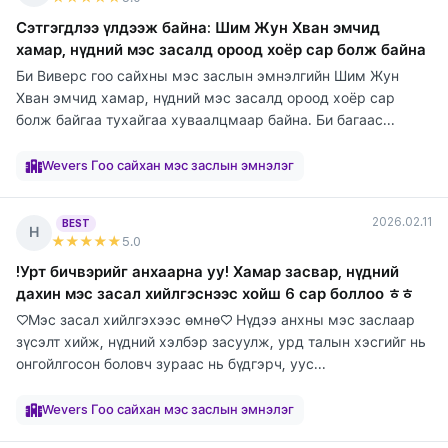
Сэтгэгдлээ үлдээж байна: Шим Жун Хван эмчид
хамар, нүдний мэс засалд ороод хоёр сар болж байна
Би Виверс гоо сайхны мэс заслын эмнэлгийн Шим Жун
Хван эмчид хамар, нүдний мэс засалд ороод хоёр сар
болж байгаа тухайгаа хуваалцмаар байна. Би багаас...
элтгэж
элтгэж
элтгэж
элтгэж
элтгэж
элтгэж
элтгэж
элтгэж
байна
байна
байна
байна
байна
байна
байна
байна
Wevers Гоо сайхан мэс заслын эмнэлэг
2026.02.11
BEST
Н
★★★★★
5
.0
!Урт бичвэрийг анхаарна уу! Хамар засвар, нүдний
дахин мэс засал хийлгэснээс хойш 6 сар боллоо ㅎㅎ
♡Мэс засал хийлгэхээс өмнө♡ Нүдээ анхны мэс заслаар
зүсэлт хийж, нүдний хэлбэр засуулж, урд талын хэсгийг нь
онгойлгосон боловч зураас нь бүдгэрч, уус...
элтгэж
элтгэж
элтгэж
элтгэж
элтгэж
элтгэж
элтгэж
элтгэж
элтгэж
байна
байна
байна
байна
байна
байна
байна
байна
байна
Wevers Гоо сайхан мэс заслын эмнэлэг