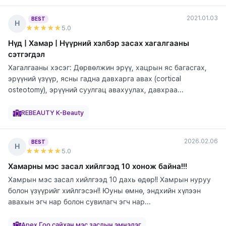
2021.01.03
BEST
Н
★★★★★
5
.0
Нүд | Хамар | Нүүрний хэлбэр засах хагалгааны
сэтгэгдэл
Хагалгааны хэсэг: Дөрвөлжин эрүү, хацрын яс багасгах,
эрүүний үзүүр, ясны гадна давхарга авах (cortical
osteotomy), эрүүний суулгац авахуулах, давхраа...
элтгэж
элтгэж
элтгэж
элтгэж
элтгэж
байна
байна
байна
байна
байна
REBEAUTY K-Beauty
2026.02.06
BEST
Н
★★★★★
5
.0
Хамарны мэс засал хийлгээд 10 хонож байна!!!
Хамрын мэс засал хийлгээд 10 дахь өдөр!! Хамрын нуруу
болон үзүүрийг хийлгэсэн!! Юуны өмнө, эндхийн хүлээн
авахын эгч нар болон сувилагч эгч нар...
элтгэж
байна
Apex Гоо сайхан мэс заслын эмнэлэг