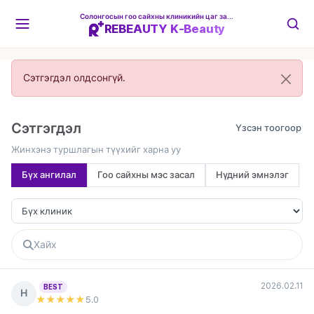
Солонгосын гоо сайхны клиникийн цаг захиалгын платформ
REBEAUTY K-Beauty
Сэтгэгдэл олдсонгүй.
Сэтгэгдэл
Жинхэнэ туршлагын түүхийг харна уу
Бүх ангилал
Гоо сайхны мэс засал
Нүдний эмнэлэг
2026.02.11
BEST
Н
★★★★★
5
.0