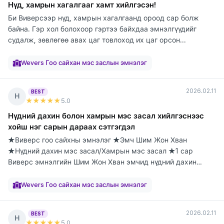
Нүд, хамрын хагалгааг хамт хийлгэсэн!
Би Виверсээр нүд, хамрын хагалгаанд ороод сар болж
байна. Гэр хол болохоор гэртээ байхдаа эмнэлгүүдийг
судалж, зөвлөгөө авах цаг товлоход их цаг орсон...
элтгэж
элтгэж
элтгэж
элтгэж
элтгэж
элтгэж
элтгэж
элтгэж
элтгэж
байна
байна
байна
байна
байна
байна
байна
байна
байна
Wevers Гоо сайхан мэс заслын эмнэлэг
2026.02.11
BEST
Н
★★★★★
5
.0
Нүдний дахин болон хамрын мэс засал хийлгэснээс
хойш нэг сарын дараах сэтгэгдэл
★Виверс гоо сайхны эмнэлэг ★Эмч Шим Жон Хван
★Нүдний дахин мэс засал/Хамрын мэс засал ★1 сар
Виверс эмнэлгийн Шим Жон Хван эмчид нүдний дахин
болон х...
элтгэж
элтгэж
элтгэж
элтгэж
элтгэж
элтгэж
элтгэж
элтгэж
элтгэж
байна
байна
байна
байна
байна
байна
байна
байна
байна
Wevers Гоо сайхан мэс заслын эмнэлэг
2026.02.11
BEST
Н
★★★★★
5
.0