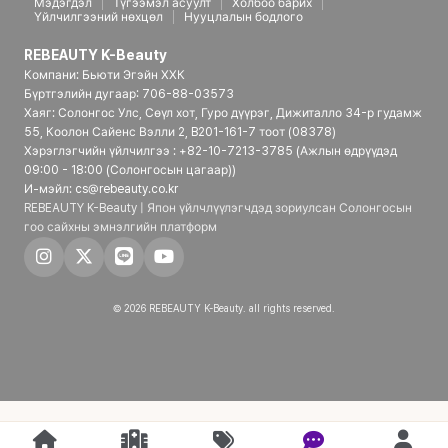
Мэдэгдэл
Түгээмэл асуулт
Холбоо барих
Үйлчилгээний нөхцөл
Нууцлалын бодлого
REBEAUTY K-Beauty
Компани: Бьюти Эгэйн ХХК
Бүртгэлийн дугаар: 706-88-03573
Хаяг: Солонгос Улс, Сөүл хот, Гуро дүүрэг, Дижиталло 34-р гудамж
55, Коолон Сайенс Вэлли 2, B201-161-7 тоот (08378)
Хэрэглэгчийн үйлчилгээ : +82-10-7213-3785 (Ажлын өдрүүдэд
09:00 - 18:00 (Солонгосын цагаар))
И-мэйл: cs@rebeauty.co.kr
REBEAUTY K-Beauty | Япон үйлчлүүлэгчдэд зориулсан Солонгосын
гоо сайхны эмнэлгийн платформ
© 2026 REBEAUTY K-Beauty. all rights reserved.