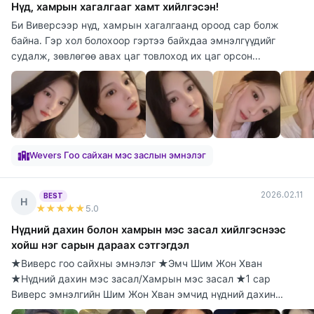
Нүд, хамрын хагалгааг хамт хийлгэсэн!
Би Виверсээр нүд, хамрын хагалгаанд ороод сар болж
байна. Гэр хол болохоор гэртээ байхдаа эмнэлгүүдийг
судалж, зөвлөгөө авах цаг товлоход их цаг орсон...
Wevers Гоо сайхан мэс заслын эмнэлэг
2026.02.11
BEST
Н
★★★★★
5
.0
Нүдний дахин болон хамрын мэс засал хийлгэснээс
хойш нэг сарын дараах сэтгэгдэл
★Виверс гоо сайхны эмнэлэг ★Эмч Шим Жон Хван
★Нүдний дахин мэс засал/Хамрын мэс засал ★1 сар
Виверс эмнэлгийн Шим Жон Хван эмчид нүдний дахин
болон х...