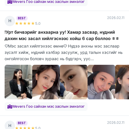
Wevers Гоо сайхан мэс заслын эмнэлэг
2026.02.11
BEST
Н
★★★★★
5
.0
!Урт бичвэрийг анхаарна уу! Хамар засвар, нүдний
дахин мэс засал хийлгэснээс хойш 6 сар боллоо ㅎㅎ
♡Мэс засал хийлгэхээс өмнө♡ Нүдээ анхны мэс заслаар
зүсэлт хийж, нүдний хэлбэр засуулж, урд талын хэсгийг нь
онгойлгосон боловч зураас нь бүдгэрч, уус...
Wevers Гоо сайхан мэс заслын эмнэлэг
2026.02.11
BEST
Н
★★★★★
5
.0