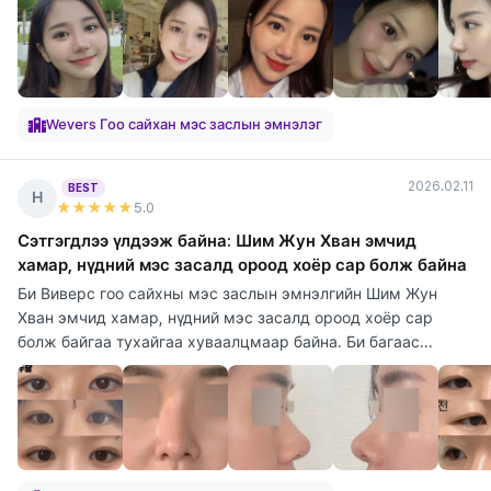
Wevers Гоо сайхан мэс заслын эмнэлэг
2026.02.11
BEST
Н
★★★★★
5
.0
Сэтгэгдлээ үлдээж байна: Шим Жун Хван эмчид
хамар, нүдний мэс засалд ороод хоёр сар болж байна
Би Виверс гоо сайхны мэс заслын эмнэлгийн Шим Жун
Хван эмчид хамар, нүдний мэс засалд ороод хоёр сар
болж байгаа тухайгаа хуваалцмаар байна. Би багаас...