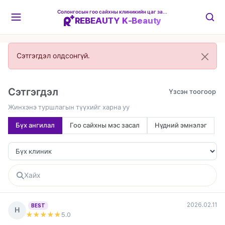
Солонгосын гоо сайхны клиникийн цаг захиалгын платформ
REBEAUTY K-Beauty
Сэтгэгдэл олдсонгүй.
Сэтгэгдэл
Жинхэнэ туршлагын түүхийг харна уу
Бүх ангилал
Гоо сайхны мэс засал
Нүдний эмнэлэг
2026.02.11
BEST
Н
★★★★★
5
.0