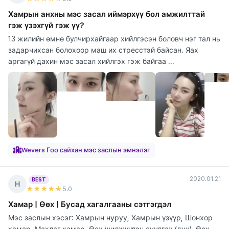
Хамрын анхны мэс засал иймэрхүү бол амжилттай
гэж үзэхгүй гэж үү?
13 жилийн өмнө булчирхайгаар хийлгэсэн боловч нэг тал нь
задарчихсан болохоор маш их стресстэй байсан. Яах
аргагүй дахин мэс засал хийлгэх гэж байгаа ...
Wevers Гоо сайхан мэс заслын эмнэлэг
2020.01.21
BEST
Н
★★★★★
5
.0
Хамар | Өөх | Бусад хагалгааны сэтгэгдэл
Мэс заслын хэсэг: Хамрын нуруу, Хамрын үзүүр, Шонхор
хамар, Махлаг хамар, Өөх шилжүүлэн суулгах (дух), Өөх