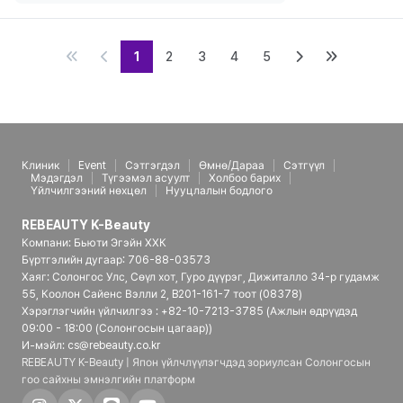
1
2
3
4
5
Клиник
Event
Сэтгэгдэл
Өмнө/Дараа
Сэтгүүл
Мэдэгдэл
Түгээмэл асуулт
Холбоо барих
Үйлчилгээний нөхцөл
Нууцлалын бодлого
REBEAUTY K-Beauty
Компани: Бьюти Эгэйн ХХК
Бүртгэлийн дугаар: 706-88-03573
Хаяг: Солонгос Улс, Сөүл хот, Гуро дүүрэг, Дижиталло 34-р гудамж
55, Коолон Сайенс Вэлли 2, B201-161-7 тоот (08378)
Хэрэглэгчийн үйлчилгээ : +82-10-7213-3785 (Ажлын өдрүүдэд
09:00 - 18:00 (Солонгосын цагаар))
И-мэйл: cs@rebeauty.co.kr
REBEAUTY K-Beauty | Япон үйлчлүүлэгчдэд зориулсан Солонгосын
гоо сайхны эмнэлгийн платформ