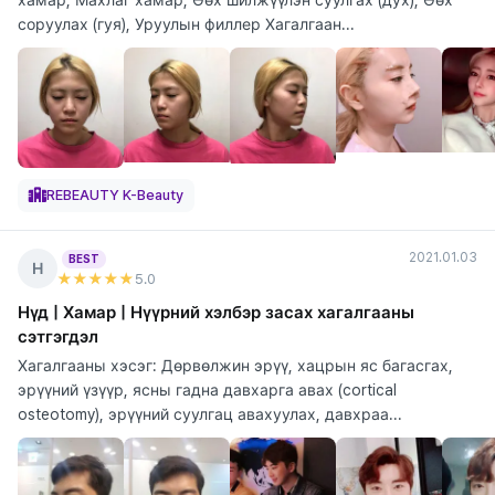
соруулах (гуя), Уруулын филлер Хагалгаан...
REBEAUTY K-Beauty
2021.01.03
BEST
Н
★★★★★
5
.0
Нүд | Хамар | Нүүрний хэлбэр засах хагалгааны
сэтгэгдэл
Хагалгааны хэсэг: Дөрвөлжин эрүү, хацрын яс багасгах,
эрүүний үзүүр, ясны гадна давхарга авах (cortical
osteotomy), эрүүний суулгац авахуулах, давхраа...