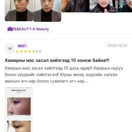
REBEAUTY K-Beauty
2026.02.06
BEST
Н
★★★★★
5
.0
Хамарны мэс засал хийлгээд 10 хонож байна!!!
Хамрын мэс засал хийлгээд 10 дахь өдөр!! Хамрын нуруу
болон үзүүрийг хийлгэсэн!! Юуны өмнө, эндхийн хүлээн
авахын эгч нар болон сувилагч эгч нар...