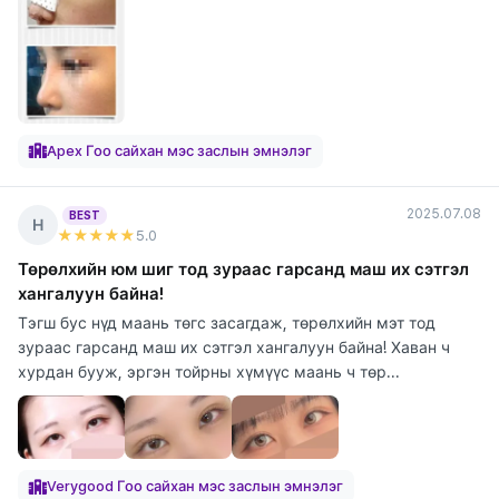
Apex Гоо сайхан мэс заслын эмнэлэг
2025.07.08
BEST
Н
★★★★★
5
.0
Төрөлхийн юм шиг тод зураас гарсанд маш их сэтгэл
хангалуун байна!
Тэгш бус нүд маань төгс засагдаж, төрөлхийн мэт тод
зураас гарсанд маш их сэтгэл хангалуун байна! Хаван ч
хурдан бууж, эргэн тойрны хүмүүс маань ч төр...
Verygood Гоо сайхан мэс заслын эмнэлэг