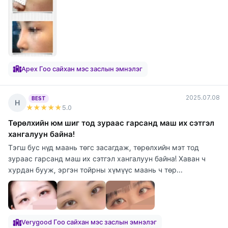
Apex Гоо сайхан мэс заслын эмнэлэг
2025.07.08
BEST
Н
★★★★★
5
.0
Төрөлхийн юм шиг тод зураас гарсанд маш их сэтгэл
хангалуун байна!
Тэгш бус нүд маань төгс засагдаж, төрөлхийн мэт тод
зураас гарсанд маш их сэтгэл хангалуун байна! Хаван ч
хурдан бууж, эргэн тойрны хүмүүс маань ч төр...
Verygood Гоо сайхан мэс заслын эмнэлэг