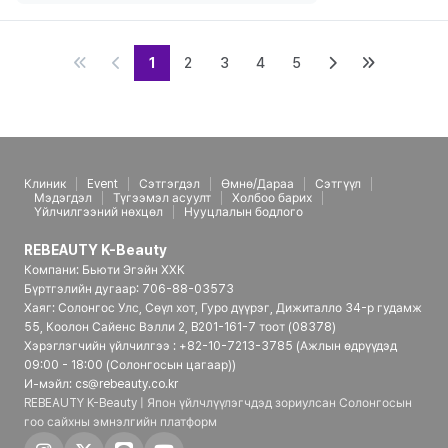
1
2
3
4
5
Клиник
Event
Сэтгэгдэл
Өмнө/Дараа
Сэтгүүл
Мэдэгдэл
Түгээмэл асуулт
Холбоо барих
Үйлчилгээний нөхцөл
Нууцлалын бодлого
REBEAUTY K-Beauty
Компани: Бьюти Эгэйн ХХК
Бүртгэлийн дугаар: 706-88-03573
Хаяг: Солонгос Улс, Сөүл хот, Гуро дүүрэг, Дижиталло 34-р гудамж
55, Коолон Сайенс Вэлли 2, B201-161-7 тоот (08378)
Хэрэглэгчийн үйлчилгээ : +82-10-7213-3785 (Ажлын өдрүүдэд
09:00 - 18:00 (Солонгосын цагаар))
И-мэйл: cs@rebeauty.co.kr
REBEAUTY K-Beauty | Япон үйлчлүүлэгчдэд зориулсан Солонгосын
гоо сайхны эмнэлгийн платформ