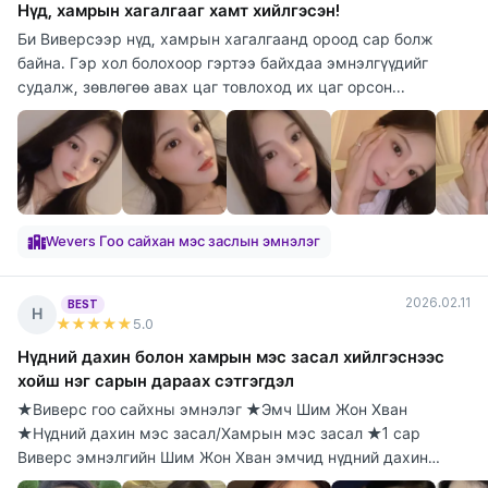
Нүд, хамрын хагалгааг хамт хийлгэсэн!
Би Виверсээр нүд, хамрын хагалгаанд ороод сар болж
байна. Гэр хол болохоор гэртээ байхдаа эмнэлгүүдийг
судалж, зөвлөгөө авах цаг товлоход их цаг орсон...
Wevers Гоо сайхан мэс заслын эмнэлэг
2026.02.11
BEST
Н
★★★★★
5
.0
Нүдний дахин болон хамрын мэс засал хийлгэснээс
хойш нэг сарын дараах сэтгэгдэл
★Виверс гоо сайхны эмнэлэг ★Эмч Шим Жон Хван
★Нүдний дахин мэс засал/Хамрын мэс засал ★1 сар
Виверс эмнэлгийн Шим Жон Хван эмчид нүдний дахин
болон х...