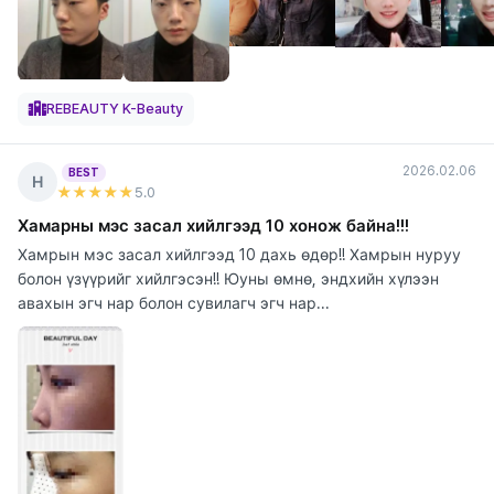
REBEAUTY K-Beauty
2026.02.06
BEST
Н
★★★★★
5
.0
Хамарны мэс засал хийлгээд 10 хонож байна!!!
Хамрын мэс засал хийлгээд 10 дахь өдөр!! Хамрын нуруу
болон үзүүрийг хийлгэсэн!! Юуны өмнө, эндхийн хүлээн
авахын эгч нар болон сувилагч эгч нар...