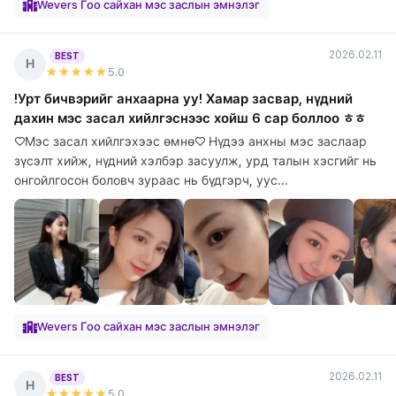
Wevers Гоо сайхан мэс заслын эмнэлэг
2026.02.11
BEST
Н
★★★★★
5
.0
!Урт бичвэрийг анхаарна уу! Хамар засвар, нүдний
дахин мэс засал хийлгэснээс хойш 6 сар боллоо ㅎㅎ
♡Мэс засал хийлгэхээс өмнө♡ Нүдээ анхны мэс заслаар
зүсэлт хийж, нүдний хэлбэр засуулж, урд талын хэсгийг нь
онгойлгосон боловч зураас нь бүдгэрч, уус...
Wevers Гоо сайхан мэс заслын эмнэлэг
2026.02.11
BEST
Н
★★★★★
5
.0