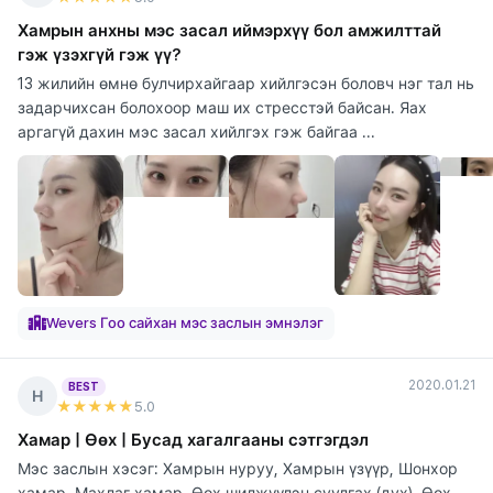
Хамрын анхны мэс засал иймэрхүү бол амжилттай
гэж үзэхгүй гэж үү?
13 жилийн өмнө булчирхайгаар хийлгэсэн боловч нэг тал нь
задарчихсан болохоор маш их стресстэй байсан. Яах
аргагүй дахин мэс засал хийлгэх гэж байгаа ...
Wevers Гоо сайхан мэс заслын эмнэлэг
2020.01.21
BEST
Н
★★★★★
5
.0
Хамар | Өөх | Бусад хагалгааны сэтгэгдэл
Мэс заслын хэсэг: Хамрын нуруу, Хамрын үзүүр, Шонхор
хамар, Махлаг хамар, Өөх шилжүүлэн суулгах (дух), Өөх