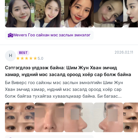
Wevers Гоо сайхан мэс заслын эмнэлэг
2026.02.11
BEST
Н
★★★★★
5
.0
Сэтгэгдлээ үлдээж байна: Шим Жун Хван эмчид
хамар, нүдний мэс засалд ороод хоёр сар болж байна
Би Виверс гоо сайхны мэс заслын эмнэлгийн Шим Жун
Хван эмчид хамар, нүдний мэс засалд ороод хоёр сар
болж байгаа тухайгаа хуваалцмаар байна. Би багаас...