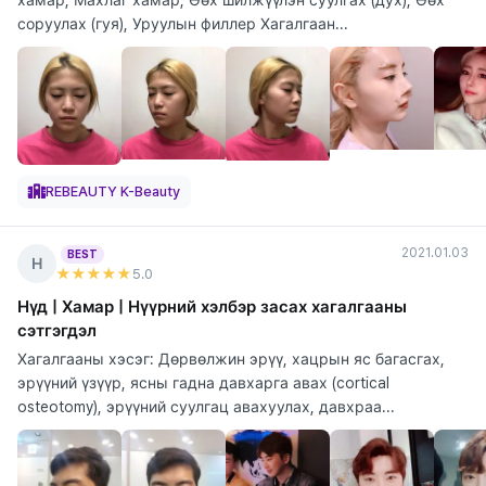
соруулах (гуя), Уруулын филлер Хагалгаан...
REBEAUTY K-Beauty
2021.01.03
BEST
Н
★★★★★
5
.0
Нүд | Хамар | Нүүрний хэлбэр засах хагалгааны
сэтгэгдэл
Хагалгааны хэсэг: Дөрвөлжин эрүү, хацрын яс багасгах,
эрүүний үзүүр, ясны гадна давхарга авах (cortical
osteotomy), эрүүний суулгац авахуулах, давхраа...