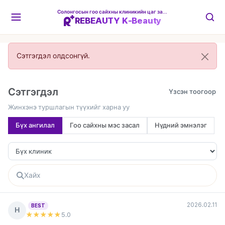
Солонгосын гоо сайхны клиникийн цаг захиалгын платформ
REBEAUTY K-Beauty
Сэтгэгдэл олдсонгүй.
Сэтгэгдэл
Жинхэнэ туршлагын түүхийг харна уу
Бүх ангилал
Гоо сайхны мэс засал
Нүдний эмнэлэг
2026.02.11
BEST
Н
★★★★★
5
.0