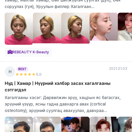
соруулах (гуя), Уруулын филлер Хагалгаан...
REBEAUTY K-Beauty
2021.01.03
BEST
Н
★★★★★
5
.0
Нүд | Хамар | Нүүрний хэлбэр засах хагалгааны
сэтгэгдэл
Хагалгааны хэсэг: Дөрвөлжин эрүү, хацрын яс багасгах,
эрүүний үзүүр, ясны гадна давхарга авах (cortical
osteotomy), эрүүний суулгац авахуулах, давхраа...