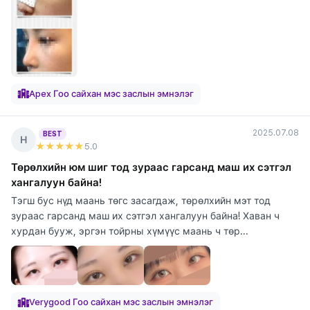
Apex Гоо сайхан мэс заслын эмнэлэг
2025.07.08
BEST
Н
★★★★★
5
.0
Төрөлхийн юм шиг тод зураас гарсанд маш их сэтгэл
хангалуун байна!
Тэгш бус нүд маань төгс засагдаж, төрөлхийн мэт тод
зураас гарсанд маш их сэтгэл хангалуун байна! Хаван ч
хурдан бууж, эргэн тойрны хүмүүс маань ч төр...
Verygood Гоо сайхан мэс заслын эмнэлэг