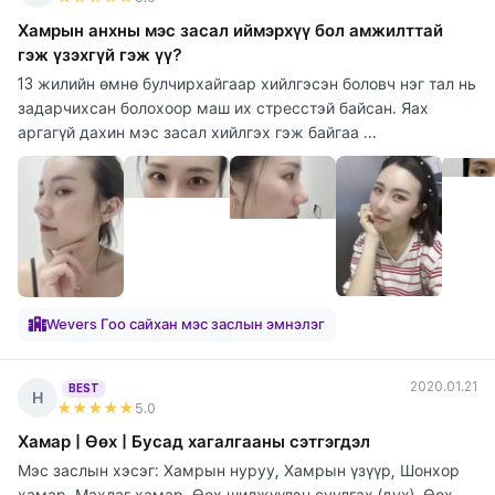
Хамрын анхны мэс засал иймэрхүү бол амжилттай
гэж үзэхгүй гэж үү?
13 жилийн өмнө булчирхайгаар хийлгэсэн боловч нэг тал нь
задарчихсан болохоор маш их стресстэй байсан. Яах
аргагүй дахин мэс засал хийлгэх гэж байгаа ...
Wevers Гоо сайхан мэс заслын эмнэлэг
2020.01.21
BEST
Н
★★★★★
5
.0
Хамар | Өөх | Бусад хагалгааны сэтгэгдэл
Мэс заслын хэсэг: Хамрын нуруу, Хамрын үзүүр, Шонхор
хамар, Махлаг хамар, Өөх шилжүүлэн суулгах (дух), Өөх