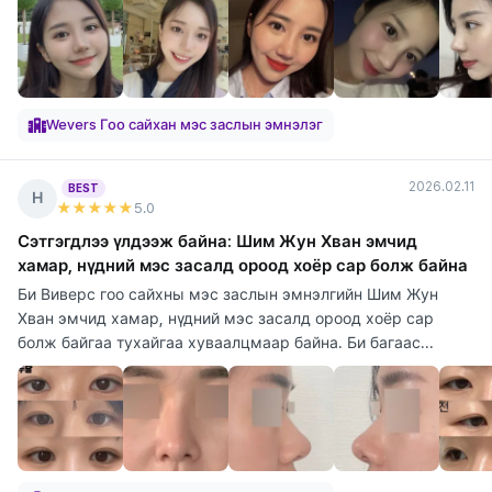
Wevers Гоо сайхан мэс заслын эмнэлэг
2026.02.11
BEST
Н
★★★★★
5
.0
Сэтгэгдлээ үлдээж байна: Шим Жун Хван эмчид
хамар, нүдний мэс засалд ороод хоёр сар болж байна
Би Виверс гоо сайхны мэс заслын эмнэлгийн Шим Жун
Хван эмчид хамар, нүдний мэс засалд ороод хоёр сар
болж байгаа тухайгаа хуваалцмаар байна. Би багаас...