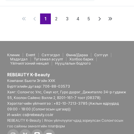
1
2
3
4
5
Клиник
Event
Сэтгэгдэл
Өмнө/Дараа
Сэтгүүл
Мэдэгдэл
Түгээмэл асуулт
Холбоо барих
Үйлчилгээний нөхцөл
Нууцлалын бодлого
REBEAUTY K-Beauty
Компани: Бьюти Эгэйн ХХК
Бүртгэлийн дугаар: 706-88-03573
Хаяг: Солонгос Улс, Сөүл хот, Гуро дүүрэг, Дижиталло 34-р гудамж
55, Коолон Сайенс Вэлли 2, B201-161-7 тоот (08378)
Хэрэглэгчийн үйлчилгээ : +82-10-7213-3785 (Ажлын өдрүүдэд
09:00 - 18:00 (Солонгосын цагаар))
И-мэйл: cs@rebeauty.co.kr
REBEAUTY K-Beauty | Япон үйлчлүүлэгчдэд зориулсан Солонгосын
гоо сайхны эмнэлгийн платформ