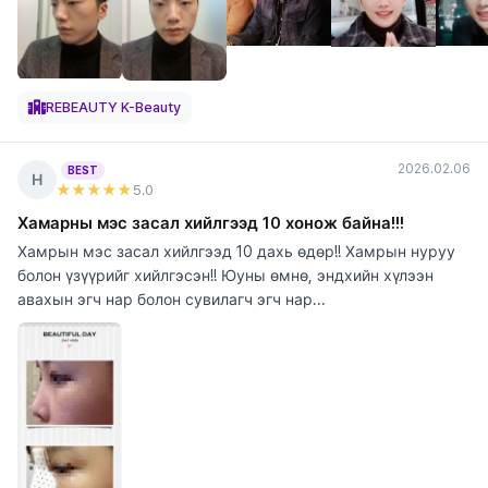
REBEAUTY K-Beauty
2026.02.06
BEST
Н
★★★★★
5
.0
Хамарны мэс засал хийлгээд 10 хонож байна!!!
Хамрын мэс засал хийлгээд 10 дахь өдөр!! Хамрын нуруу
болон үзүүрийг хийлгэсэн!! Юуны өмнө, эндхийн хүлээн
авахын эгч нар болон сувилагч эгч нар...