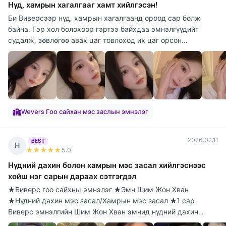
Нүд, хамрын хагалгааг хамт хийлгэсэн!
Би Виверсээр нүд, хамрын хагалгаанд ороод сар болж
байна. Гэр хол болохоор гэртээ байхдаа эмнэлгүүдийг
судалж, зөвлөгөө авах цаг товлоход их цаг орсон...
Wevers Гоо сайхан мэс заслын эмнэлэг
2026.02.11
BEST
Н
★★★★★
5
.0
Нүдний дахин болон хамрын мэс засал хийлгэснээс
хойш нэг сарын дараах сэтгэгдэл
★Виверс гоо сайхны эмнэлэг ★Эмч Шим Жон Хван
★Нүдний дахин мэс засал/Хамрын мэс засал ★1 сар
Виверс эмнэлгийн Шим Жон Хван эмчид нүдний дахин
болон х...