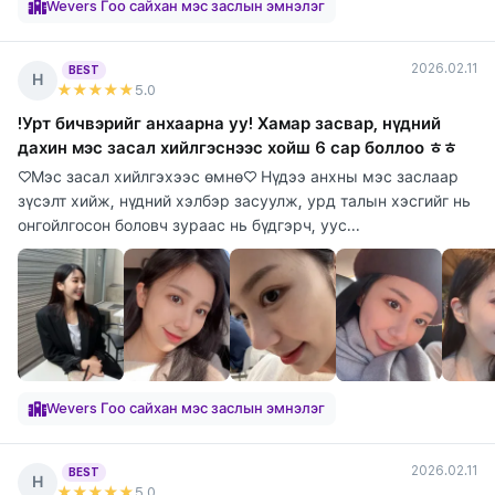
Wevers Гоо сайхан мэс заслын эмнэлэг
2026.02.11
BEST
Н
★★★★★
5
.0
!Урт бичвэрийг анхаарна уу! Хамар засвар, нүдний
дахин мэс засал хийлгэснээс хойш 6 сар боллоо ㅎㅎ
♡Мэс засал хийлгэхээс өмнө♡ Нүдээ анхны мэс заслаар
зүсэлт хийж, нүдний хэлбэр засуулж, урд талын хэсгийг нь
онгойлгосон боловч зураас нь бүдгэрч, уус...
Wevers Гоо сайхан мэс заслын эмнэлэг
2026.02.11
BEST
Н
★★★★★
5
.0