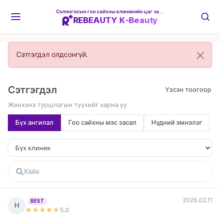
Солонгосын гоо сайхны клиникийн цаг захиалгын платформ
REBEAUTY K-Beauty
Сэтгэгдэл олдсонгүй.
Сэтгэгдэл
Жинхэнэ туршлагын түүхийг харна уу
Бүх ангилал
Гоо сайхны мэс засал
Нүдний эмнэлэг
2026.02.11
BEST
Н
★★★★★
5
.0