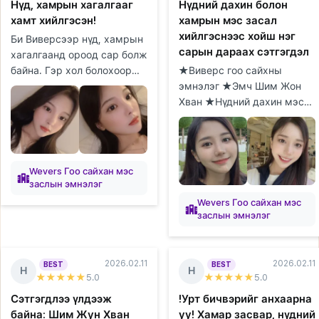
Нүд, хамрын хагалгааг
Нүдний дахин болон
хамт хийлгэсэн!
хамрын мэс засал
хийлгэснээс хойш нэг
Би Виверсээр нүд, хамрын
сарын дараах сэтгэгдэл
хагалгаанд ороод сар болж
байна. Гэр хол болохоор
★Виверс гоо сайхны
гэртээ байхдаа
эмнэлэг ★Эмч Шим Жон
эмнэлгүүдийг судалж,
Хван ★Нүдний дахин мэс
зөвлөгөө авах цаг товлоход
засал/Хамрын мэс засал
их цаг орсон...
★1 сар Виверс эмнэлгийн
Шим Жон Хван эмчид
нүдний дахин болон х...
Wevers Гоо сайхан мэс
заслын эмнэлэг
Wevers Гоо сайхан мэс
заслын эмнэлэг
2026.02.11
2026.02.11
BEST
BEST
Н
Н
★★★★★
5
.0
★★★★★
5
.0
Сэтгэгдлээ үлдээж
!Урт бичвэрийг анхаарна
байна: Шим Жун Хван
уу! Хамар засвар, нүдний