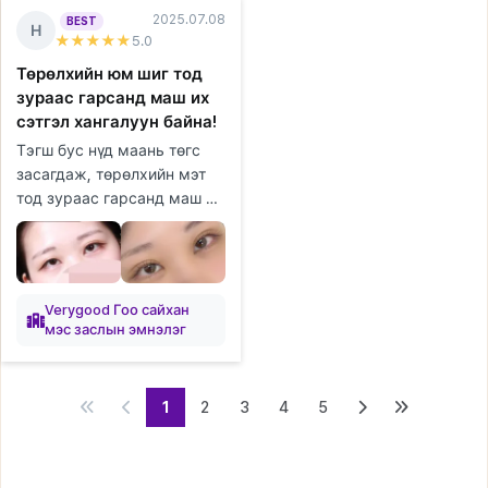
2025.07.08
BEST
Н
★★★★★
5
.0
Төрөлхийн юм шиг тод
зураас гарсанд маш их
сэтгэл хангалуун байна!
Тэгш бус нүд маань төгс
засагдаж, төрөлхийн мэт
тод зураас гарсанд маш их
сэтгэл хангалуун байна!
Хаван ч хурдан бууж,
эргэн тойрны хүмүүс
маань ч төр...
Verygood Гоо сайхан
мэс заслын эмнэлэг
1
2
3
4
5