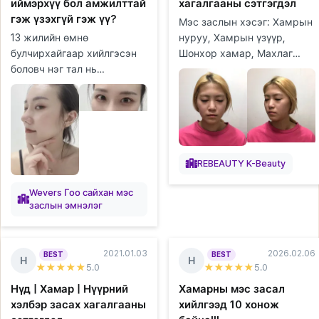
иймэрхүү бол амжилттай
хагалгааны сэтгэгдэл
гэж үзэхгүй гэж үү?
Мэс заслын хэсэг: Хамрын
13 жилийн өмнө
нуруу, Хамрын үзүүр,
булчирхайгаар хийлгэсэн
Шонхор хамар, Махлаг
боловч нэг тал нь
хамар, Өөх шилжүүлэн
задарчихсан болохоор маш
суулгах (дух), Өөх
их стресстэй байсан. Яах
соруулах (гуя), Уруулын
аргагүй дахин мэс засал
филлер Хагалгаан...
хийлгэх гэж байгаа ...
REBEAUTY K-Beauty
Wevers Гоо сайхан мэс
заслын эмнэлэг
2021.01.03
2026.02.06
BEST
BEST
Н
Н
★★★★★
5
.0
★★★★★
5
.0
Нүд | Хамар | Нүүрний
Хамарны мэс засал
хэлбэр засах хагалгааны
хийлгээд 10 хонож