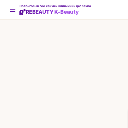
Солонгосын гоо сайхны клиникийн цаг захиалгын платформ
REBEAUTY K-Beauty