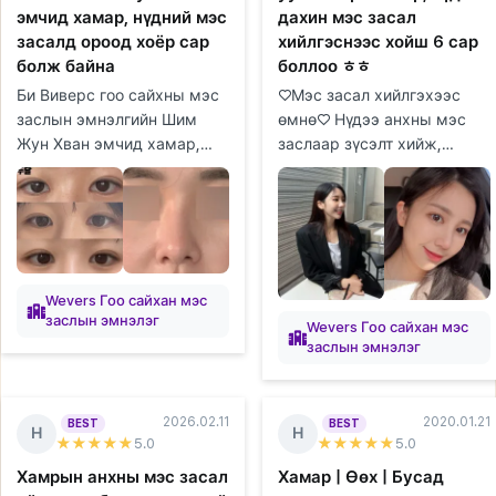
эмчид хамар, нүдний мэс
дахин мэс засал
засалд ороод хоёр сар
хийлгэснээс хойш 6 сар
болж байна
боллоо ㅎㅎ
Би Виверс гоо сайхны мэс
♡Мэс засал хийлгэхээс
заслын эмнэлгийн Шим
өмнө♡ Нүдээ анхны мэс
Жун Хван эмчид хамар,
заслаар зүсэлт хийж,
нүдний мэс засалд ороод
нүдний хэлбэр засуулж,
хоёр сар болж байгаа
урд талын хэсгийг нь
тухайгаа хуваалцмаар
онгойлгосон боловч зураас
байна. Би багаас...
нь бүдгэрч, уус...
Wevers Гоо сайхан мэс
заслын эмнэлэг
Wevers Гоо сайхан мэс
заслын эмнэлэг
2026.02.11
2020.01.21
BEST
BEST
Н
Н
★★★★★
5
.0
★★★★★
5
.0
Хамрын анхны мэс засал
Хамар | Өөх | Бусад