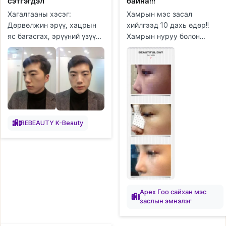
сэтгэгдэл
байна!!!
Хагалгааны хэсэг:
Хамрын мэс засал
Дөрвөлжин эрүү, хацрын
хийлгээд 10 дахь өдөр!!
яс багасгах, эрүүний үзүүр,
Хамрын нуруу болон
ясны гадна давхарга авах
үзүүрийг хийлгэсэн!! Юуны
(cortical osteotomy),
өмнө, эндхийн хүлээн
эрүүний суулгац авахуулах,
авахын эгч нар болон
давхраа...
сувилагч эгч нар...
REBEAUTY K-Beauty
Apex Гоо сайхан мэс
заслын эмнэлэг