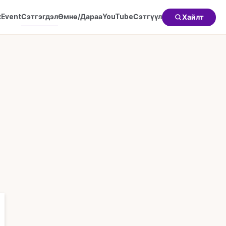
к
Event
Сэтгэгдэл
Өмнө/Дараа
YouTube
Сэтгүүл
Хайлт