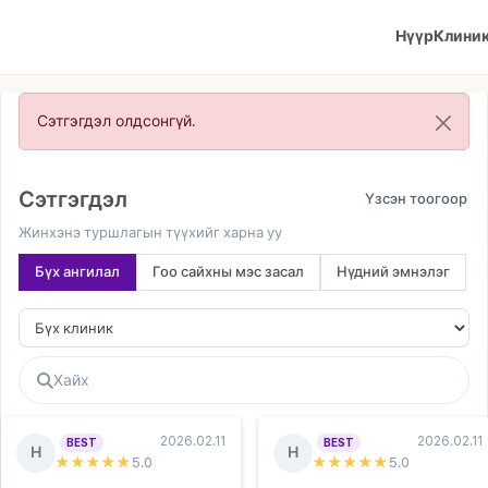
Нүүр
Клини
Сэтгэгдэл олдсонгүй.
Сэтгэгдэл
Жинхэнэ туршлагын түүхийг харна уу
Бүх ангилал
Гоо сайхны мэс засал
Нүдний эмнэлэг
2026.02.11
2026.02.11
BEST
BEST
Н
Н
★★★★★
5
.0
★★★★★
5
.0