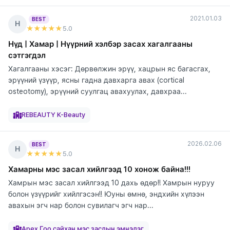
2021.01.03
BEST
Н
★★★★★
5
.0
Нүд | Хамар | Нүүрний хэлбэр засах хагалгааны
сэтгэгдэл
Хагалгааны хэсэг: Дөрвөлжин эрүү, хацрын яс багасгах,
эрүүний үзүүр, ясны гадна давхарга авах (cortical
osteotomy), эрүүний суулгац авахуулах, давхраа...
элтгэж
элтгэж
элтгэж
элтгэж
элтгэж
байна
байна
байна
байна
байна
REBEAUTY K-Beauty
2026.02.06
BEST
Н
★★★★★
5
.0
Хамарны мэс засал хийлгээд 10 хонож байна!!!
Хамрын мэс засал хийлгээд 10 дахь өдөр!! Хамрын нуруу
болон үзүүрийг хийлгэсэн!! Юуны өмнө, эндхийн хүлээн
авахын эгч нар болон сувилагч эгч нар...
элтгэж
байна
Apex Гоо сайхан мэс заслын эмнэлэг