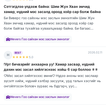
Сэтгэгдлээ үлдээж байна: Шим Жун Хван эмчид
хамар, нүдний мэс засалд ороод хоёр сар болж байна
Би Виверс гоо сайхны мэс заслын эмнэлгийн Шим Жун
Хван эмчид хамар, нүдний мэс засалд ороод хоёр сар
болж байгаа тухайгаа хуваалцмаар байна. Би багаас...
элтгэж
элтгэж
элтгэж
элтгэж
элтгэж
элтгэж
элтгэж
элтгэж
байна
байна
байна
байна
байна
байна
байна
байна
Wevers Гоо сайхан мэс заслын эмнэлэг
2026.02.11
BEST
Н
★★★★★
5
.0
!Урт бичвэрийг анхаарна уу! Хамар засвар, нүдний
дахин мэс засал хийлгэснээс хойш 6 сар боллоо ㅎㅎ
♡Мэс засал хийлгэхээс өмнө♡ Нүдээ анхны мэс заслаар
зүсэлт хийж, нүдний хэлбэр засуулж, урд талын хэсгийг нь
онгойлгосон боловч зураас нь бүдгэрч, уус...
элтгэж
элтгэж
элтгэж
элтгэж
элтгэж
элтгэж
элтгэж
элтгэж
элтгэж
байна
байна
байна
байна
байна
байна
байна
байна
байна
Wevers Гоо сайхан мэс заслын эмнэлэг