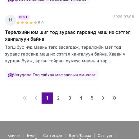
2025.07.08
BEST
Н
★★★★★
5
.0
Төрөлхийн юм шиг тод зураас гарсанд маш их сэтгэл
хангалуун байна!
Тэгш бус нүд маань төгс засагдаж, төрөлхийн мэт тод
зураас гарсанд маш их сэтгэл хангалуун байна! Хаван ч
хурдан бууж, эргэн тойрны хүмүүс маань ч төр...
элтгэж
элтгэж
элтгэж
байна
байна
байна
Verygood Гоо сайхан мэс заслын эмнэлэг
1
2
3
4
5
Клиник
Event
Сэтгэгдэл
Өмнө/Дараа
Сэтгүүл