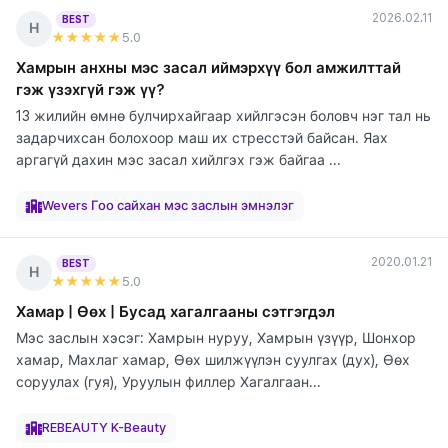
2026.02.11
BEST
Н
★★★★★
5
.0
Хамрын анхны мэс засал иймэрхүү бол амжилттай
гэж үзэхгүй гэж үү?
13 жилийн өмнө булчирхайгаар хийлгэсэн боловч нэг тал нь
задарчихсан болохоор маш их стресстэй байсан. Яах
аргагүй дахин мэс засал хийлгэх гэж байгаа ...
элтгэж
элтгэж
элтгэж
элтгэж
элтгэж
элтгэж
элтгэж
байна
байна
байна
байна
байна
байна
байна
Wevers Гоо сайхан мэс заслын эмнэлэг
2020.01.21
BEST
Н
★★★★★
5
.0
Хамар | Өөх | Бусад хагалгааны сэтгэгдэл
Мэс заслын хэсэг: Хамрын нуруу, Хамрын үзүүр, Шонхор
хамар, Махлаг хамар, Өөх шилжүүлэн суулгах (дух), Өөх
соруулах (гуя), Уруулын филлер Хагалгаан...
элтгэж
элтгэж
элтгэж
элтгэж
элтгэж
элтгэж
элтгэж
элтгэж
элтгэж
байна
байна
байна
байна
байна
байна
байна
байна
байна
REBEAUTY K-Beauty