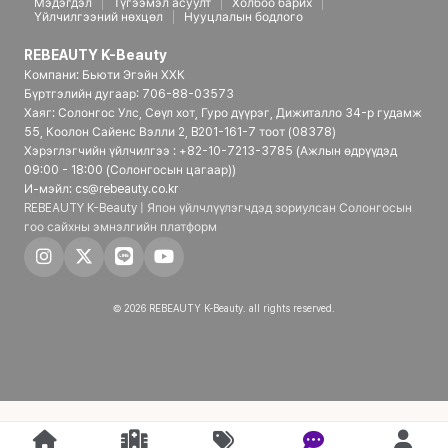
Мэдэгдэл
Түгээмэл асуулт
Холбоо барих
Үйлчилгээний нөхцөл
Нууцлалын бодлого
REBEAUTY K-Beauty
Компани: Бьюти Эгэйн ХХК
Бүртгэлийн дугаар: 706-88-03573
Хаяг: Солонгос Улс, Сөүл хот, Гуро дүүрэг, Дижиталло 34-р гудамж
55, Коолон Сайенс Вэлли 2, B201-161-7 тоот (08378)
Хэрэглэгчийн үйлчилгээ : +82-10-7213-3785 (Ажлын өдрүүдэд
09:00 - 18:00 (Солонгосын цагаар))
И-мэйл: cs@rebeauty.co.kr
REBEAUTY K-Beauty | Япон үйлчлүүлэгчдэд зориулсан Солонгосын
гоо сайхны эмнэлгийн платформ
© 2026 REBEAUTY K-Beauty. all rights reserved.