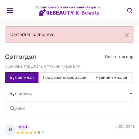
Солонгосын гоо сайхны клиникийн цаг захиалгын платформ
REBEAUTY K-Beauty
Сэтгэгдэл олдсонгүй.
Сэтгэгдэл
Жинхэнэ туршлагын түүхийг харна уу
Бүх ангилал
Гоо сайхны мэс засал
Нүдний эмнэлэг
2026.02.11
BEST
Н
★★★★★
5
.0