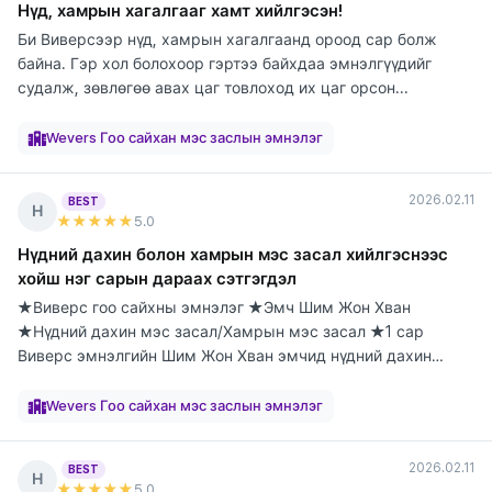
Нүд, хамрын хагалгааг хамт хийлгэсэн!
Би Виверсээр нүд, хамрын хагалгаанд ороод сар болж
байна. Гэр хол болохоор гэртээ байхдаа эмнэлгүүдийг
судалж, зөвлөгөө авах цаг товлоход их цаг орсон...
элтгэж
элтгэж
элтгэж
элтгэж
элтгэж
элтгэж
элтгэж
элтгэж
элтгэж
байна
байна
байна
байна
байна
байна
байна
байна
байна
Wevers Гоо сайхан мэс заслын эмнэлэг
2026.02.11
BEST
Н
★★★★★
5
.0
Нүдний дахин болон хамрын мэс засал хийлгэснээс
хойш нэг сарын дараах сэтгэгдэл
★Виверс гоо сайхны эмнэлэг ★Эмч Шим Жон Хван
★Нүдний дахин мэс засал/Хамрын мэс засал ★1 сар
Виверс эмнэлгийн Шим Жон Хван эмчид нүдний дахин
болон х...
элтгэж
элтгэж
элтгэж
элтгэж
элтгэж
элтгэж
элтгэж
элтгэж
элтгэж
байна
байна
байна
байна
байна
байна
байна
байна
байна
Wevers Гоо сайхан мэс заслын эмнэлэг
2026.02.11
BEST
Н
★★★★★
5
.0