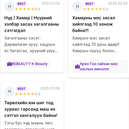
2021.01.03
2026.02.06
BEST
BEST
Н
Н
★★★★★
5
.0
★★★★★
5
.0
Нүд | Хамар | Нүүрний
Хамарны мэс засал
хэлбэр засах хагалгааны
хийлгээд 10 хонож
сэтгэгдэл
байна!!!
Хагалгааны хэсэг:
Хамрын мэс засал
Дөрвөлжин эрүү, хацрын
хийлгээд 10 дахь өдөр!!
яс багасгах, эрүүний үзүүр,
Хамрын нуруу болон
ясны гадна давхарга авах
үзүүрийг хийлгэсэн!! Юуны
элтгэж
элтгэж
элтгэж
элтгэж
элтгэж
Бэлтгэж
байна
байна
байна
байна
байна
(cortical osteotomy),
байна
өмнө, эндхийн хүлээн
REBEAUTY K-Beauty
Apex Гоо сайхан мэс
заслын эмнэлэг
эрүүний суулгац авахуулах,
авахын эгч нар болон
давхраа...
сувилагч эгч нар...
2025.07.08
BEST
Н
★★★★★
5
.0
Төрөлхийн юм шиг тод
зураас гарсанд маш их
сэтгэл хангалуун байна!
Тэгш бус нүд маань төгс