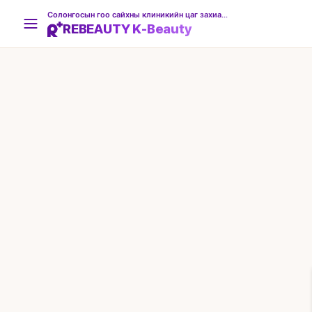
Солонгосын гоо сайхны клиникийн цаг захиалгын платформ
REBEAUTY K-Beauty