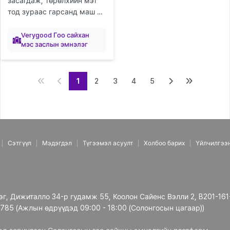
засагдаж, төрөлхийн мэт
тод зураас гарсанд маш их
сэтгэл хангалуун байна!
элтгэж
элтгэж
элтгэж
байна
байна
байна
Хаван ч хурдан бууж,
Verygood Гоо сайхан
мэс заслын эмнэлэг
эргэн тойрны хүмүүс
маань ч төр...
1
2
3
4
5
Сэтгүүл
Мэдэгдэл
Түгээмэл асуулт
Холбоо барих
Үйлчилгээ
рэг, Дижиталло 34-р гудамж 55, Коолон Сайенс Вэлли 2, B201-161
3785 (Ажлын өдрүүдэд 09:00 - 18:00 (Солонгосын цагаар))