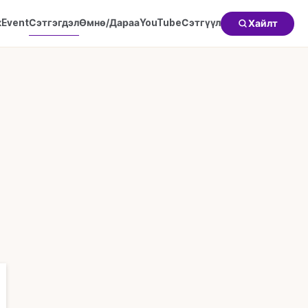
к
Event
Сэтгэгдэл
Өмнө/Дараа
YouTube
Сэтгүүл
Хайлт