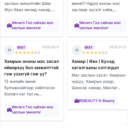
заслын эмнэлгийн Шим
өмнө♡ Нүдээ анхны мэс
Жун Хван эмчид хамар,
заслаар зүсэлт хийж,
нүдний мэс засалд ороод
нүдний хэлбэр засуулж,
элтгэж
элтгэж
элтгэж
элтгэж
элтгэж
элтгэж
элтгэж
элтгэж
Бэлтгэж
Бэлтгэж
Бэлтгэж
Бэлтгэж
Бэлтгэж
Бэлтгэж
Бэлтгэж
Бэлтгэж
Бэлтгэж
байна
байна
байна
байна
байна
байна
байна
байна
хоёр сар болж байгаа
байна
байна
байна
байна
байна
байна
байна
байна
байна
урд талын хэсгийг нь
Wevers Гоо сайхан мэс
Wevers Гоо сайхан мэс
заслын эмнэлэг
заслын эмнэлэг
тухайгаа хуваалцмаар
онгойлгосон боловч зураас
байна. Би багаас...
нь бүдгэрч, уус...
2026.02.11
2020.01.21
BEST
BEST
Н
Н
★★★★★
5
.0
★★★★★
5
.0
Хамрын анхны мэс засал
Хамар | Өөх | Бусад
иймэрхүү бол амжилттай
хагалгааны сэтгэгдэл
гэж үзэхгүй гэж үү?
Мэс заслын хэсэг: Хамрын
13 жилийн өмнө
нуруу, Хамрын үзүүр,
булчирхайгаар хийлгэсэн
Шонхор хамар, Махлаг
боловч нэг тал нь
хамар, Өөх шилжүүлэн
Бэлтгэж
Бэлтгэж
Бэлтгэж
Бэлтгэж
Бэлтгэж
Бэлтгэж
Бэлтгэж
Бэлтгэж
Бэлтгэж
задарчихсан болохоор маш
байна
байна
байна
байна
байна
байна
байна
байна
байна
суулгах (дух), Өөх
REBEAUTY K-Beauty
элтгэж
элтгэж
элтгэж
элтгэж
элтгэж
элтгэж
элтгэж
байна
байна
байна
байна
байна
байна
байна
их стресстэй байсан. Яах
соруулах (гуя), Уруулын
Wevers Гоо сайхан мэс
заслын эмнэлэг
аргагүй дахин мэс засал
филлер Хагалгаан...
хийлгэх гэж байгаа ...