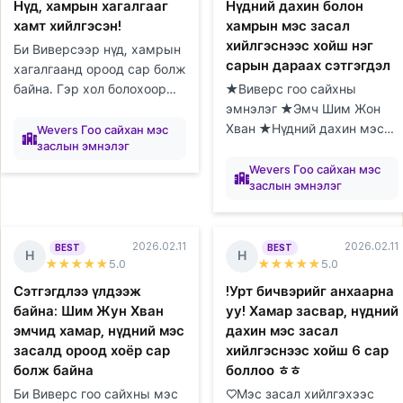
Нүд, хамрын хагалгааг
Нүдний дахин болон
хамт хийлгэсэн!
хамрын мэс засал
хийлгэснээс хойш нэг
Би Виверсээр нүд, хамрын
сарын дараах сэтгэгдэл
хагалгаанд ороод сар болж
байна. Гэр хол болохоор
★Виверс гоо сайхны
гэртээ байхдаа
эмнэлэг ★Эмч Шим Жон
элтгэж
элтгэж
элтгэж
элтгэж
элтгэж
элтгэж
элтгэж
элтгэж
элтгэж
байна
байна
байна
байна
байна
байна
байна
байна
байна
эмнэлгүүдийг судалж,
Хван ★Нүдний дахин мэс
Wevers Гоо сайхан мэс
заслын эмнэлэг
зөвлөгөө авах цаг товлоход
засал/Хамрын мэс засал
Бэлтгэж
Бэлтгэж
Бэлтгэж
Бэлтгэж
Бэлтгэж
Бэлтгэж
Бэлтгэж
Бэлтгэж
Бэлтгэж
их цаг орсон...
байна
байна
байна
байна
байна
байна
байна
байна
байна
★1 сар Виверс эмнэлгийн
Wevers Гоо сайхан мэс
заслын эмнэлэг
Шим Жон Хван эмчид
нүдний дахин болон х...
2026.02.11
2026.02.11
BEST
BEST
Н
Н
★★★★★
5
.0
★★★★★
5
.0
Сэтгэгдлээ үлдээж
!Урт бичвэрийг анхаарна
байна: Шим Жун Хван
уу! Хамар засвар, нүдний
эмчид хамар, нүдний мэс
дахин мэс засал
засалд ороод хоёр сар
хийлгэснээс хойш 6 сар
болж байна
боллоо ㅎㅎ
Би Виверс гоо сайхны мэс
♡Мэс засал хийлгэхээс