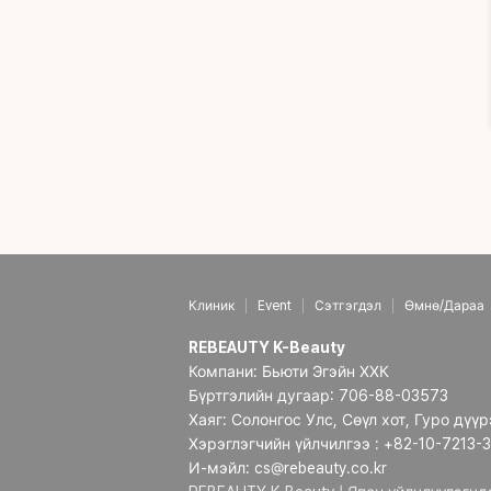
Б
Б
Б
Клиник
Event
Сэтгэгдэл
Өмнө/Дараа
REBEAUTY K-Beauty
Компани: Бьюти Эгэйн ХХК
Бүртгэлийн дугаар: 706-88-03573
Хаяг: Солонгос Улс, Сөүл хот, Гуро дүү
Хэрэглэгчийн үйлчилгээ : +82-10-7213-
И-мэйл: cs@rebeauty.co.kr