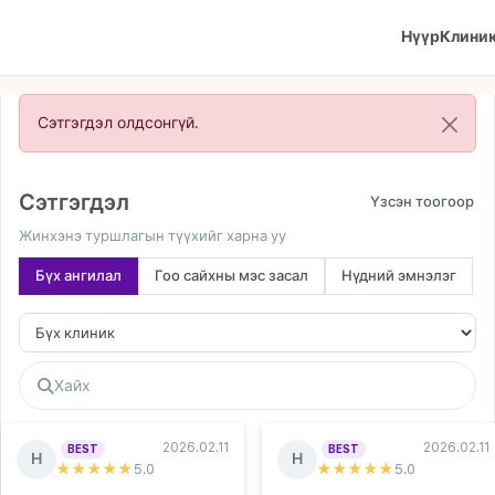
Нүүр
Клини
Сэтгэгдэл олдсонгүй.
Сэтгэгдэл
Жинхэнэ туршлагын түүхийг харна уу
Бүх ангилал
Гоо сайхны мэс засал
Нүдний эмнэлэг
2026.02.11
2026.02.11
BEST
BEST
Н
Н
★★★★★
5
.0
★★★★★
5
.0