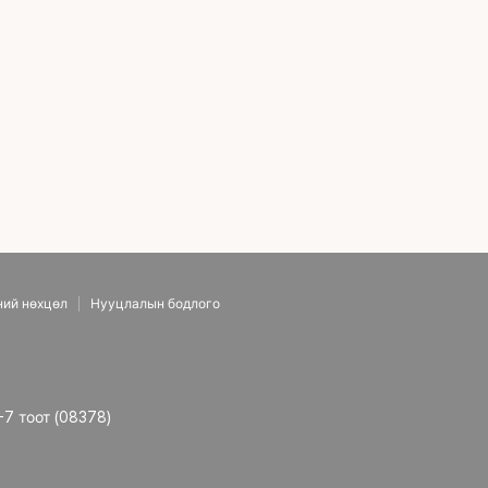
ний нөхцөл
Нууцлалын бодлого
-7 тоот (08378)