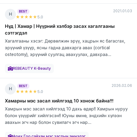
2021.01.03
BEST
Н
★★★★★
5
.0
Нүд | Хамар | Нүүрний хэлбэр засах хагалгааны
сэтгэгдэл
Хагалгааны хэсэг: Дөрвөлжин эрүү, хацрын яс багасгах,
эрүүний үзүүр, ясны гадна давхарга авах (cortical
osteotomy), эрүүний суулгац авахуулах, давхраа...
элтгэж
элтгэж
элтгэж
элтгэж
элтгэж
байна
байна
байна
байна
байна
REBEAUTY K-Beauty
2026.02.06
BEST
Н
★★★★★
5
.0
Хамарны мэс засал хийлгээд 10 хонож байна!!!
Хамрын мэс засал хийлгээд 10 дахь өдөр!! Хамрын нуруу
болон үзүүрийг хийлгэсэн!! Юуны өмнө, эндхийн хүлээн
авахын эгч нар болон сувилагч эгч нар...
элтгэж
байна
Apex Гоо сайхан мэс заслын эмнэлэг