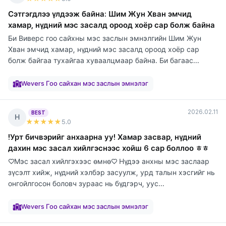
Сэтгэгдлээ үлдээж байна: Шим Жун Хван эмчид
хамар, нүдний мэс засалд ороод хоёр сар болж байна
Би Виверс гоо сайхны мэс заслын эмнэлгийн Шим Жун
Хван эмчид хамар, нүдний мэс засалд ороод хоёр сар
болж байгаа тухайгаа хуваалцмаар байна. Би багаас...
элтгэж
элтгэж
элтгэж
элтгэж
элтгэж
элтгэж
элтгэж
элтгэж
байна
байна
байна
байна
байна
байна
байна
байна
Wevers Гоо сайхан мэс заслын эмнэлэг
2026.02.11
BEST
Н
★★★★★
5
.0
!Урт бичвэрийг анхаарна уу! Хамар засвар, нүдний
дахин мэс засал хийлгэснээс хойш 6 сар боллоо ㅎㅎ
♡Мэс засал хийлгэхээс өмнө♡ Нүдээ анхны мэс заслаар
зүсэлт хийж, нүдний хэлбэр засуулж, урд талын хэсгийг нь
онгойлгосон боловч зураас нь бүдгэрч, уус...
элтгэж
элтгэж
элтгэж
элтгэж
элтгэж
элтгэж
элтгэж
элтгэж
элтгэж
байна
байна
байна
байна
байна
байна
байна
байна
байна
Wevers Гоо сайхан мэс заслын эмнэлэг