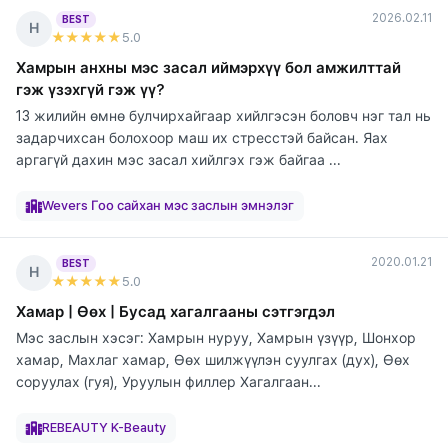
2026.02.11
BEST
Н
★★★★★
5
.0
Хамрын анхны мэс засал иймэрхүү бол амжилттай
гэж үзэхгүй гэж үү?
13 жилийн өмнө булчирхайгаар хийлгэсэн боловч нэг тал нь
задарчихсан болохоор маш их стресстэй байсан. Яах
аргагүй дахин мэс засал хийлгэх гэж байгаа ...
элтгэж
элтгэж
элтгэж
элтгэж
элтгэж
элтгэж
элтгэж
байна
байна
байна
байна
байна
байна
байна
Wevers Гоо сайхан мэс заслын эмнэлэг
2020.01.21
BEST
Н
★★★★★
5
.0
Хамар | Өөх | Бусад хагалгааны сэтгэгдэл
Мэс заслын хэсэг: Хамрын нуруу, Хамрын үзүүр, Шонхор
хамар, Махлаг хамар, Өөх шилжүүлэн суулгах (дух), Өөх
соруулах (гуя), Уруулын филлер Хагалгаан...
элтгэж
элтгэж
элтгэж
элтгэж
элтгэж
элтгэж
элтгэж
элтгэж
элтгэж
байна
байна
байна
байна
байна
байна
байна
байна
байна
REBEAUTY K-Beauty