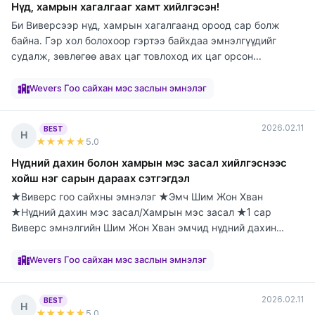
Нүд, хамрын хагалгааг хамт хийлгэсэн!
Би Виверсээр нүд, хамрын хагалгаанд ороод сар болж
байна. Гэр хол болохоор гэртээ байхдаа эмнэлгүүдийг
судалж, зөвлөгөө авах цаг товлоход их цаг орсон...
элтгэж
элтгэж
элтгэж
элтгэж
элтгэж
элтгэж
элтгэж
элтгэж
элтгэж
байна
байна
байна
байна
байна
байна
байна
байна
байна
Wevers Гоо сайхан мэс заслын эмнэлэг
2026.02.11
BEST
Н
★★★★★
5
.0
Нүдний дахин болон хамрын мэс засал хийлгэснээс
хойш нэг сарын дараах сэтгэгдэл
★Виверс гоо сайхны эмнэлэг ★Эмч Шим Жон Хван
★Нүдний дахин мэс засал/Хамрын мэс засал ★1 сар
Виверс эмнэлгийн Шим Жон Хван эмчид нүдний дахин
болон х...
элтгэж
элтгэж
элтгэж
элтгэж
элтгэж
элтгэж
элтгэж
элтгэж
элтгэж
байна
байна
байна
байна
байна
байна
байна
байна
байна
Wevers Гоо сайхан мэс заслын эмнэлэг
2026.02.11
BEST
Н
★★★★★
5
.0