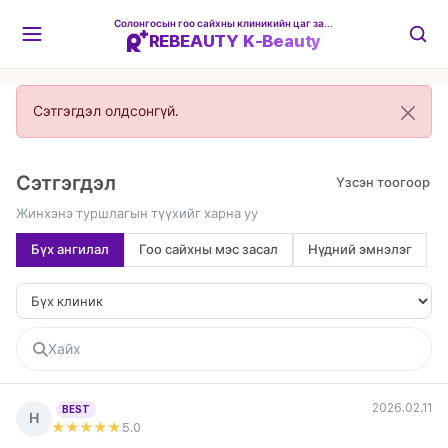
Солонгосын гоо сайхны клиникийн цаг захиалгын платформ
REBEAUTY K-Beauty
Сэтгэгдэл олдсонгүй.
Сэтгэгдэл
Жинхэнэ туршлагын түүхийг харна уу
Бүх ангилал
Гоо сайхны мэс засал
Нүдний эмнэлэг
2026.02.11
BEST
Н
★★★★★
5
.0