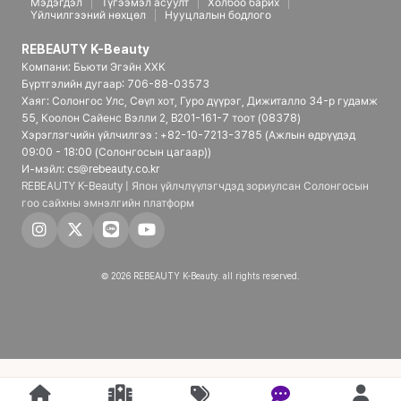
Мэдэгдэл
Түгээмэл асуулт
Холбоо барих
Үйлчилгээний нөхцөл
Нууцлалын бодлого
REBEAUTY K-Beauty
Компани: Бьюти Эгэйн ХХК
Бүртгэлийн дугаар: 706-88-03573
Хаяг: Солонгос Улс, Сөүл хот, Гуро дүүрэг, Дижиталло 34-р гудамж
55, Коолон Сайенс Вэлли 2, B201-161-7 тоот (08378)
Хэрэглэгчийн үйлчилгээ : +82-10-7213-3785 (Ажлын өдрүүдэд
09:00 - 18:00 (Солонгосын цагаар))
И-мэйл: cs@rebeauty.co.kr
REBEAUTY K-Beauty | Япон үйлчлүүлэгчдэд зориулсан Солонгосын
гоо сайхны эмнэлгийн платформ
© 2026 REBEAUTY K-Beauty. all rights reserved.