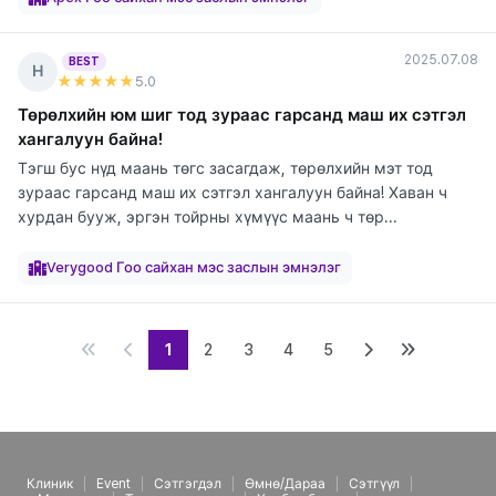
2025.07.08
BEST
Н
★★★★★
5
.0
Төрөлхийн юм шиг тод зураас гарсанд маш их сэтгэл
хангалуун байна!
Тэгш бус нүд маань төгс засагдаж, төрөлхийн мэт тод
зураас гарсанд маш их сэтгэл хангалуун байна! Хаван ч
хурдан бууж, эргэн тойрны хүмүүс маань ч төр...
элтгэж
элтгэж
элтгэж
байна
байна
байна
Verygood Гоо сайхан мэс заслын эмнэлэг
1
2
3
4
5
Клиник
Event
Сэтгэгдэл
Өмнө/Дараа
Сэтгүүл