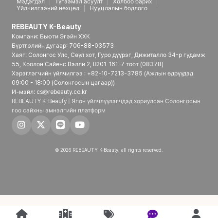
Мэдэгдэл
Түгээмэл асуулт
Холбоо барих
Үйлчилгээний нөхцөл
Нууцлалын бодлого
REBEAUTY K-Beauty
Компани: Бьюти Эгэйн ХХК
Бүртгэлийн дугаар: 706-88-03573
Хаяг: Солонгос Улс, Сөүл хот, Гуро дүүрэг, Дижиталло 34-р гудамж
55, Коолон Сайенс Вэлли 2, B201-161-7 тоот (08378)
Хэрэглэгчийн үйлчилгээ : +82-10-7213-3785 (Ажлын өдрүүдэд
09:00 - 18:00 (Солонгосын цагаар))
И-мэйл: cs@rebeauty.co.kr
REBEAUTY K-Beauty | Япон үйлчлүүлэгчдэд зориулсан Солонгосын
гоо сайхны эмнэлгийн платформ
© 2026 REBEAUTY K-Beauty. all rights reserved.