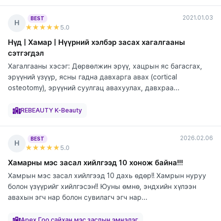
2021.01.03
BEST
Н
★★★★★
5
.0
Нүд | Хамар | Нүүрний хэлбэр засах хагалгааны
сэтгэгдэл
Хагалгааны хэсэг: Дөрвөлжин эрүү, хацрын яс багасгах,
эрүүний үзүүр, ясны гадна давхарга авах (cortical
osteotomy), эрүүний суулгац авахуулах, давхраа...
элтгэж
элтгэж
элтгэж
элтгэж
элтгэж
байна
байна
байна
байна
байна
REBEAUTY K-Beauty
2026.02.06
BEST
Н
★★★★★
5
.0
Хамарны мэс засал хийлгээд 10 хонож байна!!!
Хамрын мэс засал хийлгээд 10 дахь өдөр!! Хамрын нуруу
болон үзүүрийг хийлгэсэн!! Юуны өмнө, эндхийн хүлээн
авахын эгч нар болон сувилагч эгч нар...
элтгэж
байна
Apex Гоо сайхан мэс заслын эмнэлэг