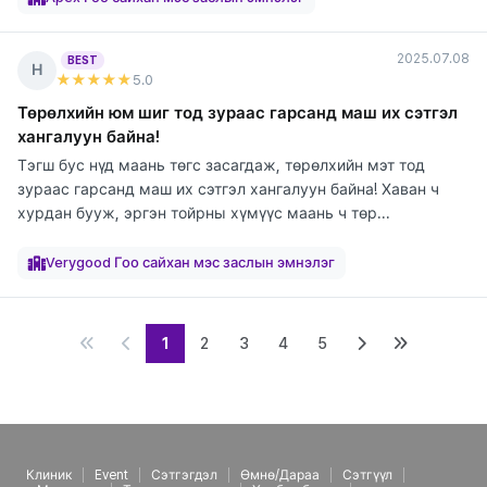
2025.07.08
BEST
Н
★★★★★
5
.0
Төрөлхийн юм шиг тод зураас гарсанд маш их сэтгэл
хангалуун байна!
Тэгш бус нүд маань төгс засагдаж, төрөлхийн мэт тод
зураас гарсанд маш их сэтгэл хангалуун байна! Хаван ч
хурдан бууж, эргэн тойрны хүмүүс маань ч төр...
элтгэж
элтгэж
элтгэж
байна
байна
байна
Verygood Гоо сайхан мэс заслын эмнэлэг
1
2
3
4
5
Клиник
Event
Сэтгэгдэл
Өмнө/Дараа
Сэтгүүл