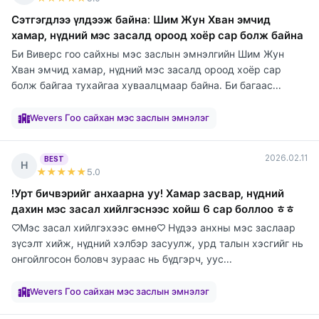
Сэтгэгдлээ үлдээж байна: Шим Жун Хван эмчид
хамар, нүдний мэс засалд ороод хоёр сар болж байна
Би Виверс гоо сайхны мэс заслын эмнэлгийн Шим Жун
Хван эмчид хамар, нүдний мэс засалд ороод хоёр сар
болж байгаа тухайгаа хуваалцмаар байна. Би багаас...
элтгэж
элтгэж
элтгэж
элтгэж
элтгэж
элтгэж
элтгэж
элтгэж
байна
байна
байна
байна
байна
байна
байна
байна
Wevers Гоо сайхан мэс заслын эмнэлэг
2026.02.11
BEST
Н
★★★★★
5
.0
!Урт бичвэрийг анхаарна уу! Хамар засвар, нүдний
дахин мэс засал хийлгэснээс хойш 6 сар боллоо ㅎㅎ
♡Мэс засал хийлгэхээс өмнө♡ Нүдээ анхны мэс заслаар
зүсэлт хийж, нүдний хэлбэр засуулж, урд талын хэсгийг нь
онгойлгосон боловч зураас нь бүдгэрч, уус...
элтгэж
элтгэж
элтгэж
элтгэж
элтгэж
элтгэж
элтгэж
элтгэж
элтгэж
байна
байна
байна
байна
байна
байна
байна
байна
байна
Wevers Гоо сайхан мэс заслын эмнэлэг