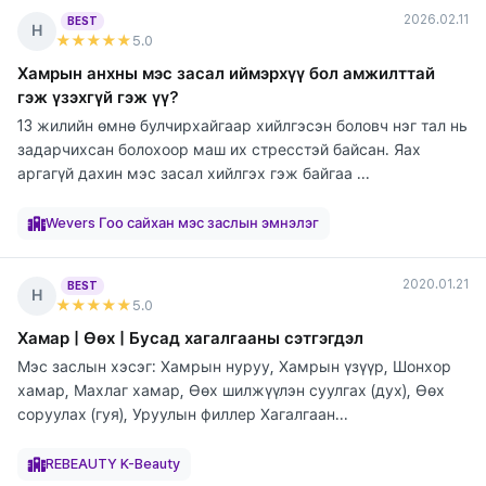
2026.02.11
BEST
Н
★★★★★
5
.0
Хамрын анхны мэс засал иймэрхүү бол амжилттай
гэж үзэхгүй гэж үү?
13 жилийн өмнө булчирхайгаар хийлгэсэн боловч нэг тал нь
задарчихсан болохоор маш их стресстэй байсан. Яах
аргагүй дахин мэс засал хийлгэх гэж байгаа ...
элтгэж
элтгэж
элтгэж
элтгэж
элтгэж
элтгэж
элтгэж
байна
байна
байна
байна
байна
байна
байна
Wevers Гоо сайхан мэс заслын эмнэлэг
2020.01.21
BEST
Н
★★★★★
5
.0
Хамар | Өөх | Бусад хагалгааны сэтгэгдэл
Мэс заслын хэсэг: Хамрын нуруу, Хамрын үзүүр, Шонхор
хамар, Махлаг хамар, Өөх шилжүүлэн суулгах (дух), Өөх
соруулах (гуя), Уруулын филлер Хагалгаан...
элтгэж
элтгэж
элтгэж
элтгэж
элтгэж
элтгэж
элтгэж
элтгэж
элтгэж
байна
байна
байна
байна
байна
байна
байна
байна
байна
REBEAUTY K-Beauty