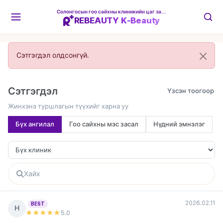
Солонгосын гоо сайхны клиникийн цаг захиалгын платформ
REBEAUTY K-Beauty
Сэтгэгдэл олдсонгүй.
Сэтгэгдэл
Жинхэнэ туршлагын түүхийг харна уу
Бүх ангилал
Гоо сайхны мэс засал
Нүдний эмнэлэг
2026.02.11
BEST
Н
★★★★★
5
.0