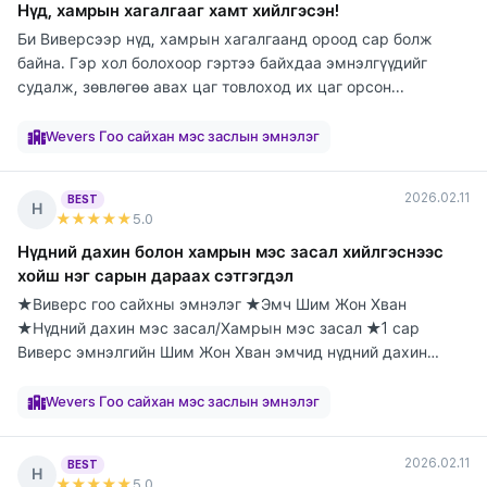
Нүд, хамрын хагалгааг хамт хийлгэсэн!
Би Виверсээр нүд, хамрын хагалгаанд ороод сар болж
байна. Гэр хол болохоор гэртээ байхдаа эмнэлгүүдийг
судалж, зөвлөгөө авах цаг товлоход их цаг орсон...
элтгэж
элтгэж
элтгэж
элтгэж
элтгэж
элтгэж
элтгэж
элтгэж
элтгэж
байна
байна
байна
байна
байна
байна
байна
байна
байна
Wevers Гоо сайхан мэс заслын эмнэлэг
2026.02.11
BEST
Н
★★★★★
5
.0
Нүдний дахин болон хамрын мэс засал хийлгэснээс
хойш нэг сарын дараах сэтгэгдэл
★Виверс гоо сайхны эмнэлэг ★Эмч Шим Жон Хван
★Нүдний дахин мэс засал/Хамрын мэс засал ★1 сар
Виверс эмнэлгийн Шим Жон Хван эмчид нүдний дахин
болон х...
элтгэж
элтгэж
элтгэж
элтгэж
элтгэж
элтгэж
элтгэж
элтгэж
элтгэж
байна
байна
байна
байна
байна
байна
байна
байна
байна
Wevers Гоо сайхан мэс заслын эмнэлэг
2026.02.11
BEST
Н
★★★★★
5
.0