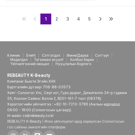
1
2
3
4
5
Клиник
Event
Сэтгэгдэл
Өмнө/Дараа
Сэтгүүл
Мэдэгдэл
Түгээмэл асуулт
Холбоо барих
Үйлчилгээний нөхцөл
Нууцлалын бодлого
REBEAUTY K-Beauty
Компани: Бьюти Эгэйн ХХК
Бүртгэлийн дугаар: 706-88-03573
Хаяг: Солонгос Улс, Сөүл хот, Гуро дүүрэг, Дижиталло 34-р гудамж
55, Коолон Сайенс Вэлли 2, B201-161-7 тоот (08378)
Хэрэглэгчийн үйлчилгээ : +82-10-7213-3785 (Ажлын өдрүүдэд
09:00 - 18:00 (Солонгосын цагаар))
И-мэйл: cs@rebeauty.co.kr
REBEAUTY K-Beauty | Япон үйлчлүүлэгчдэд зориулсан Солонгосын
гоо сайхны эмнэлгийн платформ