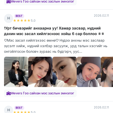
Wevers Гоо сайхан мэс заслын эмнэлэг
2026.02.11
BEST
Н
★★★★★
5
.0
!Урт бичвэрийг анхаарна уу! Хамар засвар, нүдний
дахин мэс засал хийлгэснээс хойш 6 сар боллоо ㅎㅎ
♡Мэс засал хийлгэхээс өмнө♡ Нүдээ анхны мэс заслаар
зүсэлт хийж, нүдний хэлбэр засуулж, урд талын хэсгийг нь
онгойлгосон боловч зураас нь бүдгэрч, уус...
Wevers Гоо сайхан мэс заслын эмнэлэг
2026.02.11
BEST
Н
★★★★★
5
.0