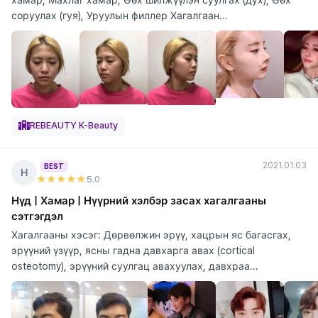
соруулах (гуя), Уруулын филлер Хагалгаан...
REBEAUTY K-Beauty
2021.01.03
BEST
Н
★★★★★
5
.0
Нүд | Хамар | Нүүрний хэлбэр засах хагалгааны
сэтгэгдэл
Хагалгааны хэсэг: Дөрвөлжин эрүү, хацрын яс багасгах,
эрүүний үзүүр, ясны гадна давхарга авах (cortical
osteotomy), эрүүний суулгац авахуулах, давхраа...