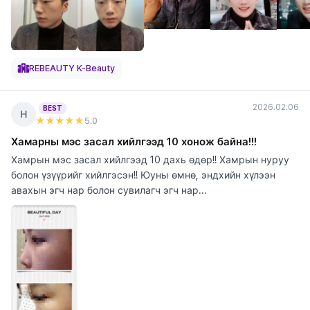
REBEAUTY K-Beauty
2026.02.06
BEST
Н
★★★★★
5
.0
Хамарны мэс засал хийлгээд 10 хонож байна!!!
Хамрын мэс засал хийлгээд 10 дахь өдөр!! Хамрын нуруу
болон үзүүрийг хийлгэсэн!! Юуны өмнө, эндхийн хүлээн
авахын эгч нар болон сувилагч эгч нар...