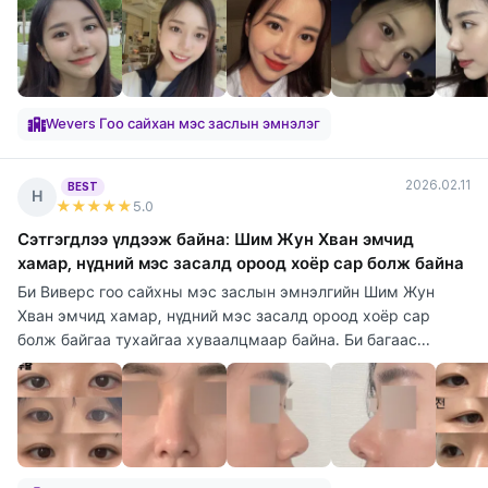
Wevers Гоо сайхан мэс заслын эмнэлэг
2026.02.11
BEST
Н
★★★★★
5
.0
Сэтгэгдлээ үлдээж байна: Шим Жун Хван эмчид
хамар, нүдний мэс засалд ороод хоёр сар болж байна
Би Виверс гоо сайхны мэс заслын эмнэлгийн Шим Жун
Хван эмчид хамар, нүдний мэс засалд ороод хоёр сар
болж байгаа тухайгаа хуваалцмаар байна. Би багаас...