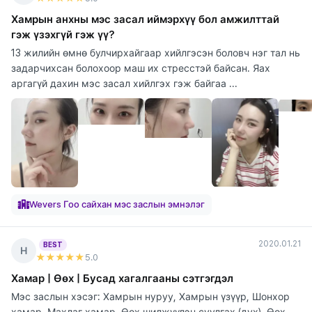
Хамрын анхны мэс засал иймэрхүү бол амжилттай
гэж үзэхгүй гэж үү?
13 жилийн өмнө булчирхайгаар хийлгэсэн боловч нэг тал нь
задарчихсан болохоор маш их стресстэй байсан. Яах
аргагүй дахин мэс засал хийлгэх гэж байгаа ...
Wevers Гоо сайхан мэс заслын эмнэлэг
2020.01.21
BEST
Н
★★★★★
5
.0
Хамар | Өөх | Бусад хагалгааны сэтгэгдэл
Мэс заслын хэсэг: Хамрын нуруу, Хамрын үзүүр, Шонхор
хамар, Махлаг хамар, Өөх шилжүүлэн суулгах (дух), Өөх