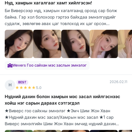
Нүд, хамрын хагалгааг хамт хийлгэсэн!
Би Виверсээр нүд, хамрын хагалгаанд ороод сар болж
байна. Гэр хол болохоор гэртээ байхдаа эмнэлгүүдийг
судалж, зөвлөгөө авах цаг товлоход их цаг орсон...
Wevers Гоо сайхан мэс заслын эмнэлэг
2026.02.11
BEST
Н
★★★★★
5
.0
Нүдний дахин болон хамрын мэс засал хийлгэснээс
хойш нэг сарын дараах сэтгэгдэл
★Виверс гоо сайхны эмнэлэг ★Эмч Шим Жон Хван
★Нүдний дахин мэс засал/Хамрын мэс засал ★1 сар
Виверс эмнэлгийн Шим Жон Хван эмчид нүдний дахин
болон х...