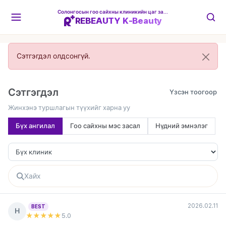
Солонгосын гоо сайхны клиникийн цаг захиалгын платформ
REBEAUTY K-Beauty
Сэтгэгдэл олдсонгүй.
Сэтгэгдэл
Жинхэнэ туршлагын түүхийг харна уу
Бүх ангилал
Гоо сайхны мэс засал
Нүдний эмнэлэг
2026.02.11
BEST
Н
★★★★★
5
.0