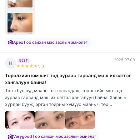
Apex Гоо сайхан мэс заслын эмнэлэг
2025.07.08
BEST
Н
★★★★★
5
.0
Төрөлхийн юм шиг тод зураас гарсанд маш их сэтгэл
хангалуун байна!
Тэгш бус нүд маань төгс засагдаж, төрөлхийн мэт тод
зураас гарсанд маш их сэтгэл хангалуун байна! Хаван ч
хурдан бууж, эргэн тойрны хүмүүс маань ч төр...
Verygood Гоо сайхан мэс заслын эмнэлэг