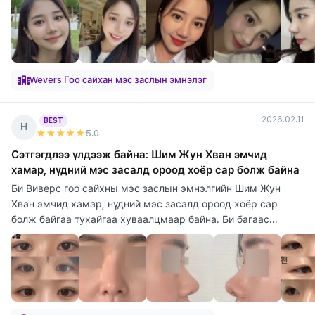
Wevers Гоо сайхан мэс заслын эмнэлэг
2026.02.11
BEST
Н
★★★★★
5
.0
Сэтгэгдлээ үлдээж байна: Шим Жун Хван эмчид
хамар, нүдний мэс засалд ороод хоёр сар болж байна
Би Виверс гоо сайхны мэс заслын эмнэлгийн Шим Жун
Хван эмчид хамар, нүдний мэс засалд ороод хоёр сар
болж байгаа тухайгаа хуваалцмаар байна. Би багаас...