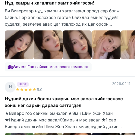
Нүд, хамрын хагалгааг хамт хийлгэсэн!
Би Виверсээр нүд, хамрын хагалгаанд ороод сар болж
байна. Гэр хол болохоор гэртээ байхдаа эмнэлгүүдийг
судалж, зөвлөгөө авах цаг товлоход их цаг орсон...
Wevers Гоо сайхан мэс заслын эмнэлэг
2026.02.11
BEST
Н
★★★★★
5
.0
Нүдний дахин болон хамрын мэс засал хийлгэснээс
хойш нэг сарын дараах сэтгэгдэл
★Виверс гоо сайхны эмнэлэг ★Эмч Шим Жон Хван
★Нүдний дахин мэс засал/Хамрын мэс засал ★1 сар
Виверс эмнэлгийн Шим Жон Хван эмчид нүдний дахин
болон х...