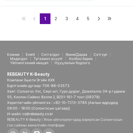
1
2
3
4
5
Клиник
Event
Сэтгэгдэл
Өмнө/Дараа
Сэтгүүл
Мэдэгдэл
Түгээмэл асуулт
Холбоо барих
Үйлчилгээний нөхцөл
Нууцлалын бодлого
REBEAUTY K-Beauty
Компани: Бьюти Эгэйн ХХК
Бүртгэлийн дугаар: 706-88-03573
Хаяг: Солонгос Улс, Сөүл хот, Гуро дүүрэг, Дижиталло 34-р гудамж
55, Коолон Сайенс Вэлли 2, B201-161-7 тоот (08378)
Хэрэглэгчийн үйлчилгээ : +82-10-7213-3785 (Ажлын өдрүүдэд
09:00 - 18:00 (Солонгосын цагаар))
И-мэйл: cs@rebeauty.co.kr
REBEAUTY K-Beauty | Япон үйлчлүүлэгчдэд зориулсан Солонгосын
гоо сайхны эмнэлгийн платформ