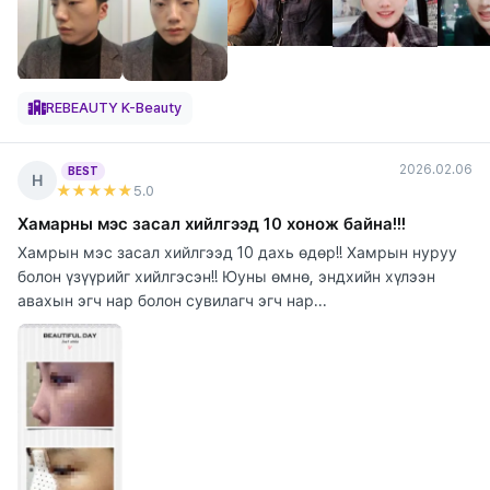
REBEAUTY K-Beauty
2026.02.06
BEST
Н
★★★★★
5
.0
Хамарны мэс засал хийлгээд 10 хонож байна!!!
Хамрын мэс засал хийлгээд 10 дахь өдөр!! Хамрын нуруу
болон үзүүрийг хийлгэсэн!! Юуны өмнө, эндхийн хүлээн
авахын эгч нар болон сувилагч эгч нар...