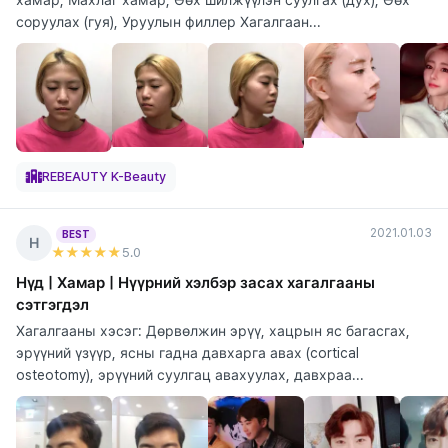
соруулах (гуя), Уруулын филлер Хагалгаан...
REBEAUTY K-Beauty
2021.01.03
BEST
Н
★★★★★
5
.0
Нүд | Хамар | Нүүрний хэлбэр засах хагалгааны
сэтгэгдэл
Хагалгааны хэсэг: Дөрвөлжин эрүү, хацрын яс багасгах,
эрүүний үзүүр, ясны гадна давхарга авах (cortical
osteotomy), эрүүний суулгац авахуулах, давхраа...