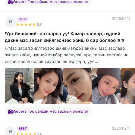
Wevers Гоо сайхан мэс заслын эмнэлэг
2026.02.11
BEST
Н
★★★★★
5
.0
!Урт бичвэрийг анхаарна уу! Хамар засвар, нүдний
дахин мэс засал хийлгэснээс хойш 6 сар боллоо ㅎㅎ
♡Мэс засал хийлгэхээс өмнө♡ Нүдээ анхны мэс заслаар
зүсэлт хийж, нүдний хэлбэр засуулж, урд талын хэсгийг нь
онгойлгосон боловч зураас нь бүдгэрч, уус...
Wevers Гоо сайхан мэс заслын эмнэлэг
2026.02.11
BEST
Н
★★★★★
5
.0