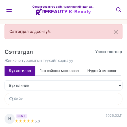
Солонгосын гоо сайхны клиникийн цаг захиалгын платформ
REBEAUTY K-Beauty
Сэтгэгдэл олдсонгүй.
Сэтгэгдэл
Жинхэнэ туршлагын түүхийг харна уу
Бүх ангилал
Гоо сайхны мэс засал
Нүдний эмнэлэг
2026.02.11
BEST
Н
★★★★★
5
.0