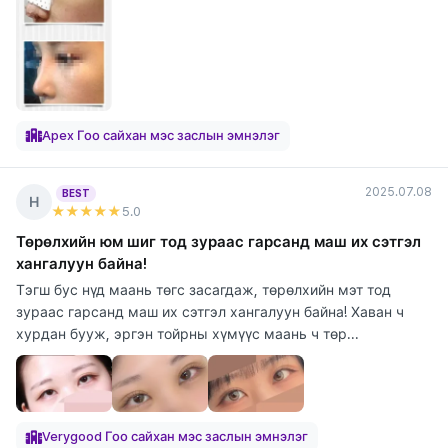
Apex Гоо сайхан мэс заслын эмнэлэг
2025.07.08
BEST
Н
★★★★★
5
.0
Төрөлхийн юм шиг тод зураас гарсанд маш их сэтгэл
хангалуун байна!
Тэгш бус нүд маань төгс засагдаж, төрөлхийн мэт тод
зураас гарсанд маш их сэтгэл хангалуун байна! Хаван ч
хурдан бууж, эргэн тойрны хүмүүс маань ч төр...
Verygood Гоо сайхан мэс заслын эмнэлэг