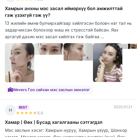
Хамрын анхны мэс засал иймэрхүү бол амжилттай
гэж үзэхгүй гэж үү?
13 жилийн өмнө булчирхайгаар хийлгэсэн боловч нэг тал нь
задарчихсан болохоор маш их стресстэй байсан. Яах
аргагүй дахин мэс засал хийлгэх гэж байгаа ...
Wevers Гоо сайхан мэс заслын эмнэлэг
2020.01.21
BEST
Н
★★★★★
5
.0
Хамар | Өөх | Бусад хагалгааны сэтгэгдэл
Мэс заслын хэсэг: Хамрын нуруу, Хамрын үзүүр, Шонхор
хамар, Махлаг хамар, Өөх шилжүүлэн суулгах (дух), Өөх