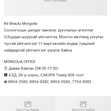
Бэлтгэж байна
Re Beauty Mongolia
Солонгосын шилдэг эмнэлэг зуучлалын агентлаг
🏻Хурдан шуурхай үйлчилгээ, Монгол өвчтөнд үзүүлэх
тусгай үйлчилгээг 1:1 мэргэжлийн өндөр түвшний
найдвартай үйлчилгээг үзүүлж байна.
MONGOLIA OFFICE
⏰ Даваа-Баасан (08:30-17:30)
🏢 БЗД, 26-р хороо, САКУРА Товер 606 тоот
☎️ 8904-2580, 8904-8282, 8904-0580, 7704-8282
Өмнөх нийтлэл
Дараагийн нийтлэл
" Apex " Гоо сайхны мэс
" Apex " Гоо сайхны мэс
Бэлтгэж байна
Бэлтгэж байна
заслын эмнэлэг Before &
заслын эмнэлэг Before &