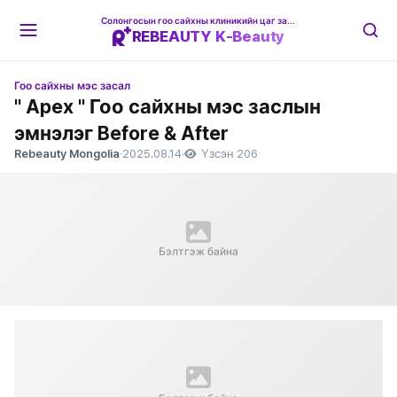
Солонгосын гоо сайхны клиникийн цаг захиалгын платформ
REBEAUTY K-Beauty
Гоо сайхны мэс засал
" Apex " Гоо сайхны мэс заслын
эмнэлэг Before & After
Rebeauty Mongolia
·
2025.08.14
·
Үзсэн 206
Бэлтгэж байна