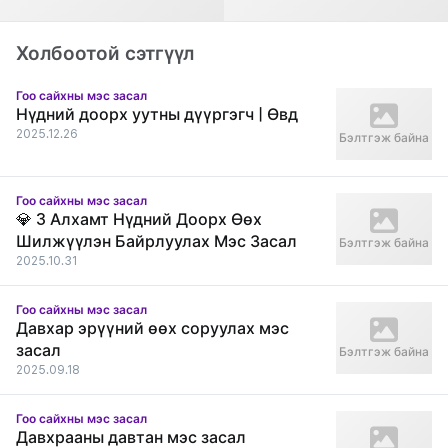
After
After
Холбоотой сэтгүүл
Гоо сайхны мэс засал
Нүдний доорх уутны дүүргэгч | Өвд
2025.12.26
Бэлтгэж байна
Гоо сайхны мэс засал
💎 3 Алхамт Нүдний Доорх Өөх
Шилжүүлэн Байрлуулах Мэс Засал
Бэлтгэж байна
2025.10.31
Гоо сайхны мэс засал
Давхар эрүүний өөх соруулах мэс
засал
Бэлтгэж байна
2025.09.18
Гоо сайхны мэс засал
Давхрааны давтан мэс засал