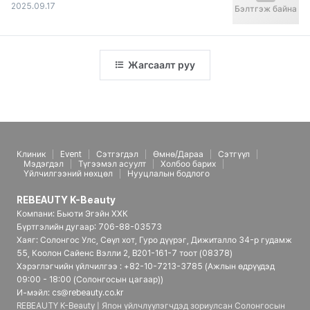
2025.09.17
Бэлтгэж байна
Жагсаалт руу
Клиник
Event
Сэтгэгдэл
Өмнө/Дараа
Сэтгүүл
Мэдэгдэл
Түгээмэл асуулт
Холбоо барих
Үйлчилгээний нөхцөл
Нууцлалын бодлого
REBEAUTY K-Beauty
Компани: Бьюти Эгэйн ХХК
Бүртгэлийн дугаар: 706-88-03573
Хаяг: Солонгос Улс, Сөүл хот, Гуро дүүрэг, Дижиталло 34-р гудамж
55, Коолон Сайенс Вэлли 2, B201-161-7 тоот (08378)
Хэрэглэгчийн үйлчилгээ : +82-10-7213-3785 (Ажлын өдрүүдэд
09:00 - 18:00 (Солонгосын цагаар))
И-мэйл: cs@rebeauty.co.kr
REBEAUTY K-Beauty | Япон үйлчлүүлэгчдэд зориулсан Солонгосын